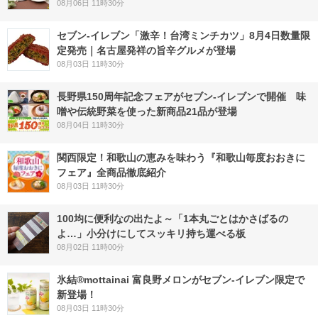
08月06日 11時30分
セブン-イレブン「激辛！台湾ミンチカツ」8月4日数量限
定発売｜名古屋発祥の旨辛グルメが登場
08月03日 11時30分
長野県150周年記念フェアがセブン-イレブンで開催 味
噌や伝統野菜を使った新商品21品が登場
08月04日 11時30分
関西限定！和歌山の恵みを味わう『和歌山毎度おおきに
フェア』全商品徹底紹介
08月03日 11時30分
100均に便利なの出たよ～「1本丸ごとはかさばるの
よ…」小分けにしてスッキリ持ち運べる板
08月02日 11時00分
氷結®mottainai 富良野メロンがセブン‐イレブン限定で
新登場！
08月03日 11時30分