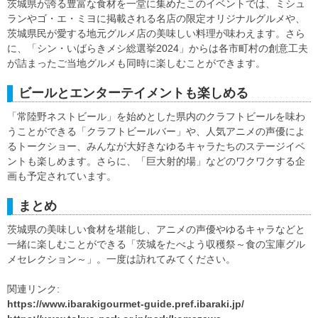
茨城県が誇る豊富な食材を一堂に集めたこのイベントでは、ミシュ
ランやゴ・エ・ミヨに掲載される名店の限定オリジナルグルメや、
茨城県民が愛する地元グルメ店の美味しい料理が味わえます。さら
に、「シン・いばらきメシ総選挙2024」からは各市町村の創意工夫
が詰まったご当地グルメも同時に楽しむことができます。
ビールとエンターテイメントも楽しめる
「常陸野ネストビール」を始めとした県内のクラフトビールを味わ
うことができる「クラフトビールバー」や、人気アニメの声優によ
るトークショー、みんなが大好きなゆるキャラたちのステージイベ
ントも楽しめます。さらに、「巨大射的場」などのワクワクする企
画も予定されています。
まとめ
茨城県の美味しい食材を堪能し、アニメの声優やゆるキャラなどと
一緒に楽しむことができる「茨城をたべよう収穫祭～食の宝庫グル
メセレクション～」。一度は訪れてみてください。
関連リンク:
https://www.ibarakigourmet-guide.pref.ibaraki.jp/