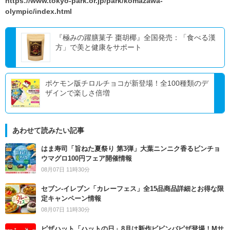
https://www.tokyo-park.or.jp/park/komazawa-
olympic/index.html
『極みの躍膳菓子 棗胡椰』全国発売：「食べる漢
方」で美と健康をサポート
ポケモン版チロルチョコが新登場！全100種類のデ
ザインで楽しさ倍増
あわせて読みたい記事
はま寿司「旨ねた夏祭り 第3弾」大葉ニンニク香るビンチョ
ウマグロ100円フェア開催情報
08月07日 11時30分
セブン‐イレブン「カレーフェス」全15品商品詳細とお得な限
定キャンペーン情報
08月07日 11時30分
ピザハット「ハットの日」8月は新作ビビンバピザ登場！Mサ