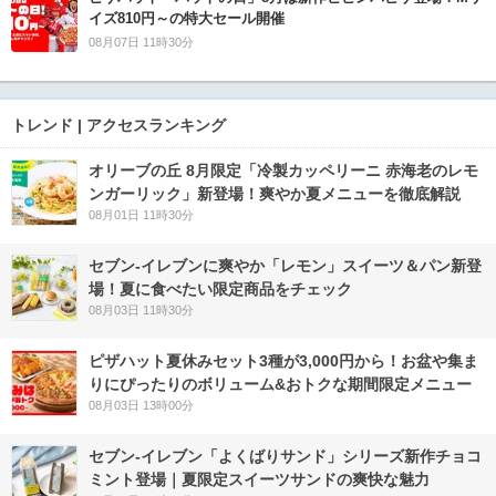
イズ810円～の特大セール開催
08月07日 11時30分
トレンド | アクセスランキング
オリーブの丘 8月限定「冷製カッペリーニ 赤海老のレモ
ンガーリック」新登場！爽やか夏メニューを徹底解説
08月01日 11時30分
セブン‐イレブンに爽やか「レモン」スイーツ＆パン新登
場！夏に食べたい限定商品をチェック
08月03日 11時30分
ピザハット夏休みセット3種が3,000円から！お盆や集ま
りにぴったりのボリューム&おトクな期間限定メニュー
08月03日 13時00分
セブン‐イレブン「よくばりサンド」シリーズ新作チョコ
ミント登場｜夏限定スイーツサンドの爽快な魅力