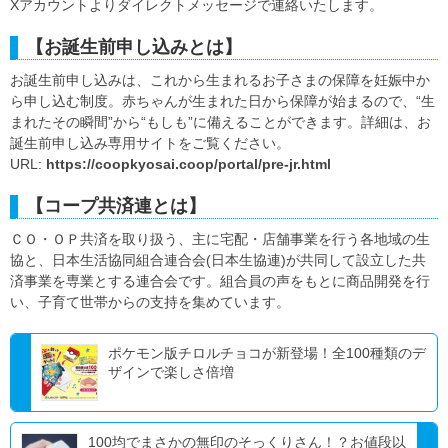
Xアカウントよりダイレクトメッセージで連絡いたします。
【お誕生前申し込みとは】
お誕生前申し込みは、これから生まれるお子さまの保障を妊娠中か
ら申し込む制度。赤ちゃんが生まれた日から保障が始まるので、“生
まれたその瞬間”から“もしも”に備えることができます。詳細は、お
誕生前申し込み専用サイトをご覧ください。
URL:
https://coopkyosai.coop/portal/pre-jr.html
【コープ共済連とは】
ＣＯ・ＯＰ共済を取り扱う、主に宅配・店舗事業を行う各地域の生
協と、日本生活協同組合連合会(日本生協連)が共同して設立した共
済事業を専業とする連合会です。組合員の声をもとに商品開発を行
い、子育て世帯からの支持を集めています。
ポケモン版チロルチョコが新登場！全100種類のデ
ザインで楽しさ倍増
100均でまさかの無印のそっくりさん！？お値段以