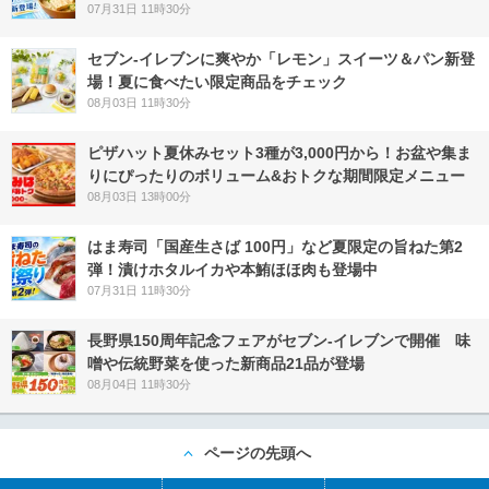
07月31日 11時30分
セブン‐イレブンに爽やか「レモン」スイーツ＆パン新登
場！夏に食べたい限定商品をチェック
08月03日 11時30分
ピザハット夏休みセット3種が3,000円から！お盆や集ま
りにぴったりのボリューム&おトクな期間限定メニュー
08月03日 13時00分
はま寿司「国産生さば 100円」など夏限定の旨ねた第2
弾！漬けホタルイカや本鮪ほほ肉も登場中
07月31日 11時30分
長野県150周年記念フェアがセブン-イレブンで開催 味
噌や伝統野菜を使った新商品21品が登場
08月04日 11時30分
ページの先頭へ