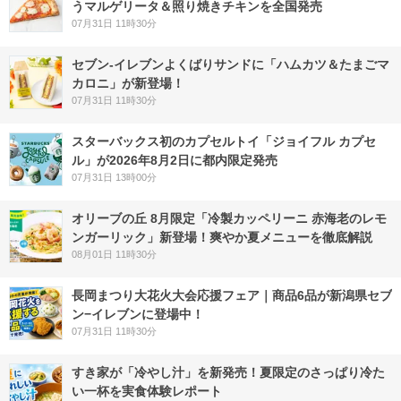
うマルゲリータ＆照り焼きチキンを全国発売
07月31日 11時30分
セブン‐イレブンよくばりサンドに「ハムカツ＆たまごマ
カロニ」が新登場！
07月31日 11時30分
スターバックス初のカプセルトイ「ジョイフル カプセ
ル」が2026年8月2日に都内限定発売
07月31日 13時00分
オリーブの丘 8月限定「冷製カッペリーニ 赤海老のレモ
ンガーリック」新登場！爽やか夏メニューを徹底解説
08月01日 11時30分
長岡まつり大花火大会応援フェア｜商品6品が新潟県セブ
ン−イレブンに登場中！
07月31日 11時30分
すき家が「冷やし汁」を新発売！夏限定のさっぱり冷た
い一杯を実食体験レポート