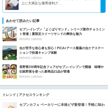
上に大満足な優秀便利グ...
あわせて読みたい記事
セブン‐イレブン「よくばりサンド」シリーズ新作チョコミン
ト登場｜夏限定スイーツサンドの爽快な魅力
08月06日 11時30分
虫が苦手な初心者も安心！PICA×アース製薬の虫ケアステー
ションで快適キャンプ体験
08月05日 11時30分
長野県150周年記念フェアがセブン-イレブンで開催 味噌や
伝統野菜を使った新商品21品が登場
08月04日 11時30分
トレンド | アクセスランキング
セブンカフェ ベーカリーに本格ピザ新登場！手軽に味わ