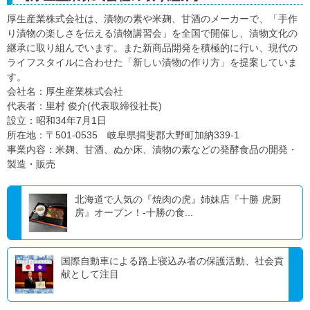
厚生産業株式会社は、漬物の素や米麹、甘酒のメーカーで、「手作
り漬物の楽しさを伝える漬物講習会」を全国で開催し、漬物文化の
継承に取り組んでいます。また新商品開発を積極的に行い、現代の
ライフスタイルに合わせた「新しい漬物の作り方」を提案していま
す。
会社名：厚生産業株式会社
代表者：里村 俊介(代表取締役社長)
設立：昭和34年7月1日
所在地：〒501-0535 岐阜県揖斐郡大野町加納339-1
事業内容：米麹、甘酒、ぬか床、漬物の素などの発酵食品の開発・
製造・販売
北海道で人気の『焼肉の虎』姉妹店『十勝 虎厨
房』オープン！-十勝の食...
国際自動車による路上寝込み者の保護活動、社会貢
献として注目