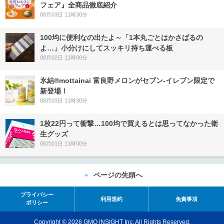
フェア』全商品徹底紹介
08月03日 11時30分
100均に便利なの出たよ～「1本丸ごとはかさばるの
よ…」小分けにしてスッキリ持ち運べる板
08月02日 11時00分
氷結®mottainai 富良野メロンがセブン‐イレブン限定で
新登場！
08月03日 11時30分
1枚22円って衝撃…100均で買えるとは思ってなかった衛
生グッズ
08月01日 11時00分
ページの先頭へ
プライバシー
利用規約
免責事項
ポリシー
Copyright © 2026 GMO INSIGHT Inc. All Rights Reserved.