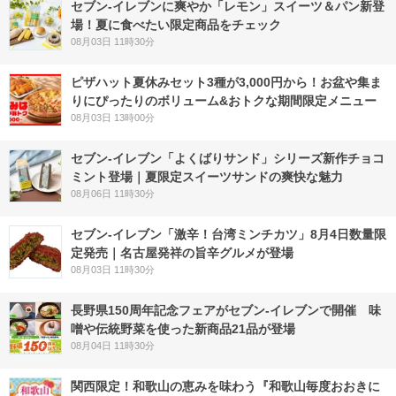
セブン‐イレブンに爽やか「レモン」スイーツ＆パン新登
場！夏に食べたい限定商品をチェック
08月03日 11時30分
ピザハット夏休みセット3種が3,000円から！お盆や集ま
りにぴったりのボリューム&おトクな期間限定メニュー
08月03日 13時00分
セブン‐イレブン「よくばりサンド」シリーズ新作チョコ
ミント登場｜夏限定スイーツサンドの爽快な魅力
08月06日 11時30分
セブン-イレブン「激辛！台湾ミンチカツ」8月4日数量限
定発売｜名古屋発祥の旨辛グルメが登場
08月03日 11時30分
長野県150周年記念フェアがセブン-イレブンで開催 味
噌や伝統野菜を使った新商品21品が登場
08月04日 11時30分
関西限定！和歌山の恵みを味わう『和歌山毎度おおきに