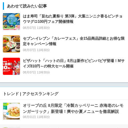
あわせて読みたい記事
はま寿司「旨ねた夏祭り 第3弾」大葉ニンニク香るビンチョ
ウマグロ100円フェア開催情報
08月07日 11時30分
セブン‐イレブン「カレーフェス」全15品商品詳細とお得な限
定キャンペーン情報
08月07日 11時30分
ピザハット「ハットの日」8月は新作ビビンバピザ登場！Mサ
イズ810円～の特大セール開催
08月07日 11時30分
トレンド | アクセスランキング
オリーブの丘 8月限定「冷製カッペリーニ 赤海老のレモ
ンガーリック」新登場！爽やか夏メニューを徹底解説
08月01日 11時30分