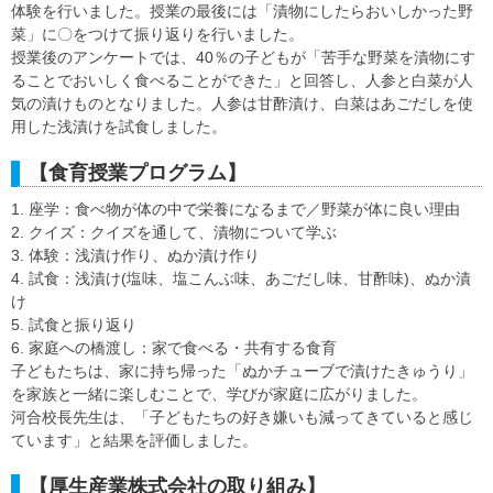
体験を行いました。授業の最後には「漬物にしたらおいしかった野
菜」に〇をつけて振り返りを行いました。
授業後のアンケートでは、40％の子どもが「苦手な野菜を漬物にす
ることでおいしく食べることができた」と回答し、人参と白菜が人
気の漬けものとなりました。人参は甘酢漬け、白菜はあごだしを使
用した浅漬けを試食しました。
【食育授業プログラム】
1. 座学：食べ物が体の中で栄養になるまで／野菜が体に良い理由
2. クイズ：クイズを通して、漬物について学ぶ
3. 体験：浅漬け作り、ぬか漬け作り
4. 試食：浅漬け(塩味、塩こんぶ味、あごだし味、甘酢味)、ぬか漬
け
5. 試食と振り返り
6. 家庭への橋渡し：家で食べる・共有する食育
子どもたちは、家に持ち帰った「ぬかチューブで漬けたきゅうり」
を家族と一緒に楽しむことで、学びが家庭に広がりました。
河合校長先生は、「子どもたちの好き嫌いも減ってきていると感じ
ています」と結果を評価しました。
【厚生産業株式会社の取り組み】