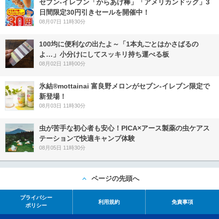
セブン‐イレブン「からあげ棒」「アメリカンドッグ」3
日間限定30円引きセールを開催中！
08月07日 11時30分
100均に便利なの出たよ～「1本丸ごとはかさばるの
よ…」小分けにしてスッキリ持ち運べる板
08月02日 11時00分
氷結®mottainai 富良野メロンがセブン‐イレブン限定で
新登場！
08月03日 11時30分
虫が苦手な初心者も安心！PICA×アース製薬の虫ケアス
テーションで快適キャンプ体験
08月05日 11時30分
ページの先頭へ
プライバシー
利用規約
免責事項
ポリシー