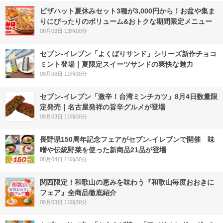
ピザハット夏休みセット3種が3,000円から！お盆や集ま
りにぴったりのボリューム&おトクな期間限定メニュー
08月03日 13時00分
セブン‐イレブン「よくばりサンド」シリーズ新作チョコ
ミント登場｜夏限定スイーツサンドの爽快な魅力
08月06日 11時30分
セブン-イレブン「激辛！台湾ミンチカツ」8月4日数量限
定発売｜名古屋発祥の旨辛グルメが登場
08月03日 11時30分
長野県150周年記念フェアがセブン-イレブンで開催 味
噌や伝統野菜を使った新商品21品が登場
08月04日 11時30分
関西限定！和歌山の恵みを味わう『和歌山毎度おおきに
フェア』全商品徹底紹介
08月03日 11時30分