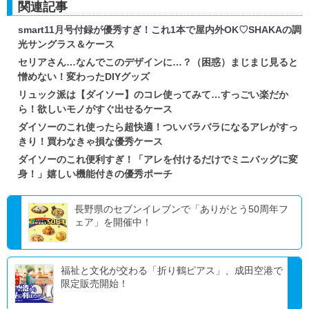
関連記事
smart11月号付録が優秀すぎ！これ1本で屋内外OK♡SHAKAの調
光サングラス＆ケース
セリアさん…なんでこのデザインに…？（困惑）まじまじ見ると
憎めない！変わったDIYグッズ
リュック派は【ダイソー】のコレ使ってみて…すっごい楽だか
ら！欲しいモノがすぐ出せるケース
ダイソーのこれ使ったら超快適！ついバラバラになるアレがすっ
きり！買わなきゃ損な優秀ケース
ダイソーのこれ便利すぎ！「アレを付けるだけでミニバッグに変
身！」嬉しい機能付きの優秀ポーチ
長野県のセブンイレブンで「ありがとう50周年フ
ェア」を開催中！
福祉と文化が交わる「折り鶴ピアス」、成田空港で
限定販売開始！