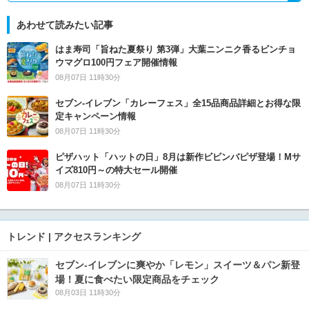
あわせて読みたい記事
はま寿司「旨ねた夏祭り 第3弾」大葉ニンニク香るビンチョ
ウマグロ100円フェア開催情報
08月07日 11時30分
セブン‐イレブン「カレーフェス」全15品商品詳細とお得な限
定キャンペーン情報
08月07日 11時30分
ピザハット「ハットの日」8月は新作ビビンバピザ登場！Mサ
イズ810円～の特大セール開催
08月07日 11時30分
トレンド | アクセスランキング
セブン‐イレブンに爽やか「レモン」スイーツ＆パン新登
場！夏に食べたい限定商品をチェック
08月03日 11時30分