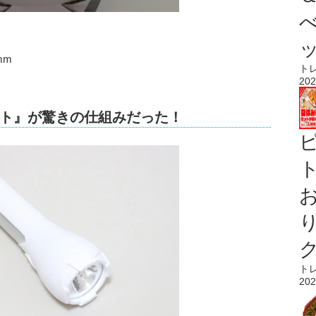
mm
ト
202
ト』が驚きの仕組みだった！
ト
ト
202