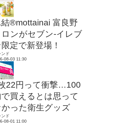
結®mottainai 富良野
メロンがセブン‐イレブ
ン限定で新登場！
レンド
6-08-03 11:30
枚22円って衝撃…100
均で買えるとは思って
なかった衛生グッズ
レンド
6-08-01 11:00