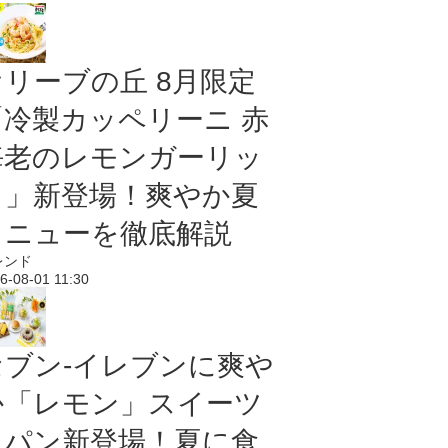
オリーブの丘 8月限定
「冷製カッペリーニ 赤
海老のレモンガーリッ
ク」新登場！爽やか夏
メニューを徹底解説
レンド
6-08-01 11:30
セブン‐イレブンに爽や
か「レモン」スイーツ
＆パン新登場！夏に食