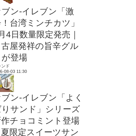
セブン-イレブン「激
辛！台湾ミンチカツ」
8月4日数量限定発売｜
名古屋発祥の旨辛グル
メが登場
レンド
6-08-03 11:30
セブン‐イレブン「よく
ばりサンド」シリーズ
新作チョコミント登場
｜夏限定スイーツサン