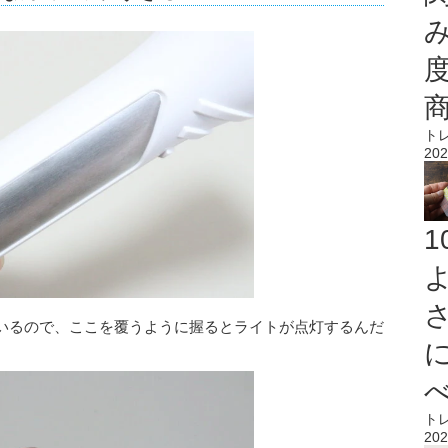
ト
202
いるので、ここを覆うように握るとライトが点灯するんだ
ト
202