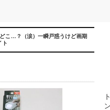
どこ…？（涙）一瞬戸惑うけど画期
イト
ト