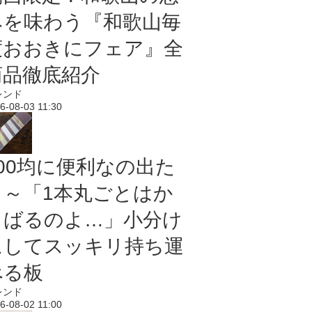
みを味わう『和歌山毎
度おおきにフェア』全
商品徹底紹介
レンド
6-08-03 11:30
100均に便利なの出た
よ～「1本丸ごとはか
さばるのよ…」小分け
にしてスッキリ持ち運
べる板
レンド
6-08-02 11:00