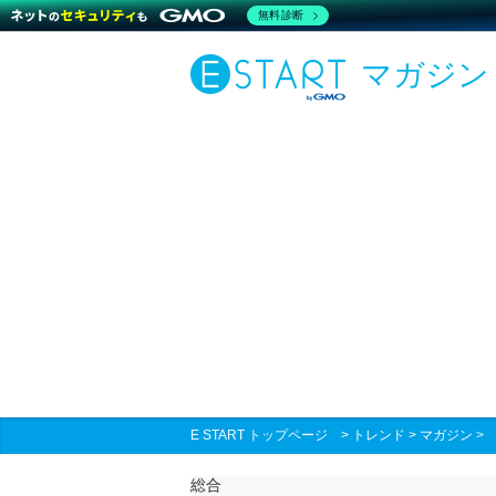
無料診断
マガジン
E START トップページ
>
トレンド
>
マガジン
総合