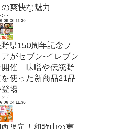
ドの爽快な魅力
レンド
6-08-06 11:30
長野県150周年記念フ
ェアがセブン-イレブン
で開催 味噌や伝統野
菜を使った新商品21品
が登場
レンド
6-08-04 11:30
関西限定！和歌山の恵