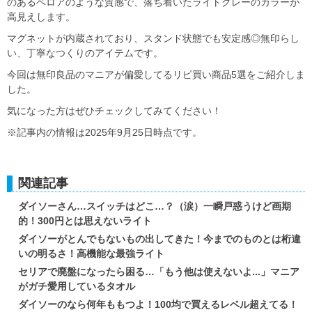
のあるベロアのような質感で、落ち着いたライトグレーのカラーが
高見えします。
マグネットが内蔵されており、スタンド状態でも安定感◎無印らし
い、丁寧なつくりのアイテムです。
今回は無印良品のマニアが偏愛してるリピ買い商品5選をご紹介しま
した。
気になった方はぜひチェックしてみてください！
※記事内の情報は2025年9月25日時点です。
関連記事
ダイソーさん…スイッチはどこ…？（涙）一瞬戸惑うけど画期
的！300円とは思えないライト
ダイソーがとんでもないもの出してきた！今までのものとは桁違
いの明るさ！高機能な最強ライト
セリアで廃盤になったら困る…「もう他は使えないよ...」マニア
がガチ愛用しているタオル
ダイソーのなら何年ももつよ！100均で買えるレベル超えてる！