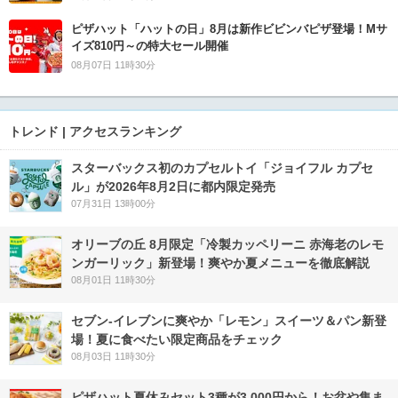
ピザハット「ハットの日」8月は新作ビビンバピザ登場！Mサ
イズ810円～の特大セール開催
08月07日 11時30分
トレンド | アクセスランキング
スターバックス初のカプセルトイ「ジョイフル カプセ
ル」が2026年8月2日に都内限定発売
07月31日 13時00分
オリーブの丘 8月限定「冷製カッペリーニ 赤海老のレモ
ンガーリック」新登場！爽やか夏メニューを徹底解説
08月01日 11時30分
セブン‐イレブンに爽やか「レモン」スイーツ＆パン新登
場！夏に食べたい限定商品をチェック
08月03日 11時30分
ピザハット夏休みセット3種が3,000円から！お盆や集ま