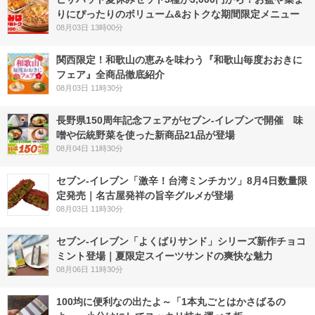
りにぴったりのボリューム&おトクな期間限定メニュー
08月03日 13時00分
関西限定！和歌山の恵みを味わう『和歌山毎度おおきに
フェア』全商品徹底紹介
08月03日 11時30分
長野県150周年記念フェアがセブン-イレブンで開催 味
噌や伝統野菜を使った新商品21品が登場
08月04日 11時30分
セブン-イレブン「激辛！台湾ミンチカツ」8月4日数量限
定発売｜名古屋発祥の旨辛グルメが登場
08月03日 11時30分
セブン‐イレブン「よくばりサンド」シリーズ新作チョコ
ミント登場｜夏限定スイーツサンドの爽快な魅力
08月06日 11時30分
100均に便利なの出たよ～「1本丸ごとはかさばるの