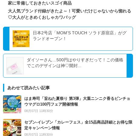
家に常備しておきたいスゴイ商品
大人気ブランド付録がきたよ～！可愛いだけじゃないから惚れる
♡大人がときめくおしゃカワバッグ
日本2号店「MOM’S TOUCH ソラド原宿店」がグ
ランドオープン！
ダイソーさん…500円はやりすぎだって！この価格
でこのデザインは神♡開封...
あわせて読みたい記事
はま寿司「旨ねた夏祭り 第3弾」大葉ニンニク香るビンチョ
ウマグロ100円フェア開催情報
08月07日 11時30分
セブン‐イレブン「カレーフェス」全15品商品詳細とお得な限
定キャンペーン情報
08月07日 11時30分