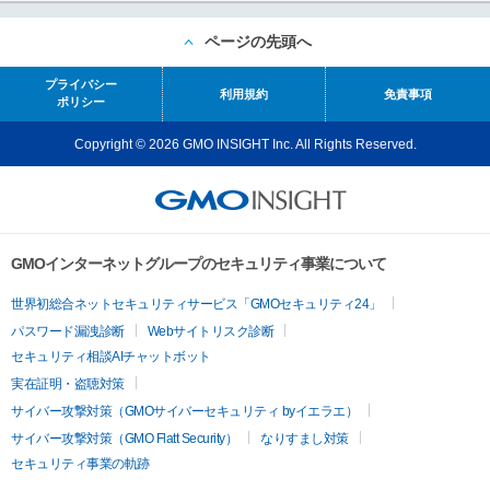
ページの先頭へ
プライバシー
利用規約
免責事項
ポリシー
Copyright © 2026 GMO INSIGHT Inc. All Rights Reserved.
GMOインターネットグループのセキュリティ事業について
世界初総合ネットセキュリティサービス「GMOセキュリティ24」
パスワード漏洩診断
Webサイトリスク診断
セキュリティ相談AIチャットボット
実在証明・盗聴対策
サイバー攻撃対策（GMOサイバーセキュリティ byイエラエ）
サイバー攻撃対策（GMO Flatt Security）
なりすまし対策
セキュリティ事業の軌跡