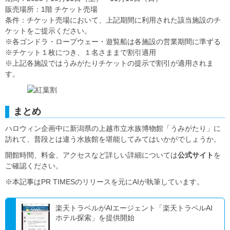
販売場所：1階 チケット売場
条件：チケット売場において、上記期間に利用された該当施設のチ
ケットをご提示ください。
※各ゴンドラ・ロープウェー・遊覧船は各施設の営業期間に準ずる
※チケット１枚につき、１名さままで割引適用
※上記各施設ではうみがたりチケットの提示で割引が適用されま
す。
まとめ
ハロウィン企画中に新潟県の上越市立水族博物館「うみがたり」に
訪れて、普段とは違う水族館を堪能してみてはいかがでしょうか。
開館時間、料金、アクセスなど詳しい詳細については
公式サイト
を
ご確認ください。
※本記事はPR TIMESのリリースを元にAIが執筆しています。
楽天トラベルがAIエージェント「楽天トラベルAI
ホテル探索」を提供開始