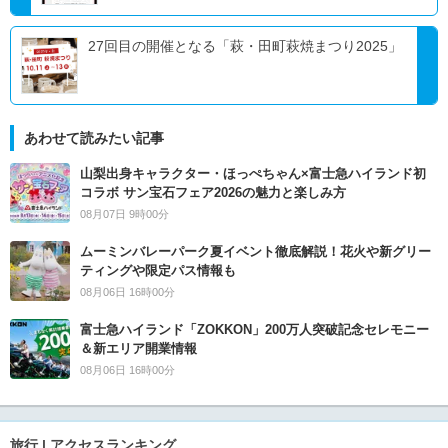
27回目の開催となる「萩・田町萩焼まつり2025」
あわせて読みたい記事
山梨出身キャラクター・ほっぺちゃん×富士急ハイランド初
コラボ サン宝石フェア2026の魅力と楽しみ方
08月07日 9時00分
ムーミンバレーパーク夏イベント徹底解説！花火や新グリー
ティングや限定パス情報も
08月06日 16時00分
富士急ハイランド「ZOKKON」200万人突破記念セレモニー
＆新エリア開業情報
08月06日 16時00分
旅行 | アクセスランキング