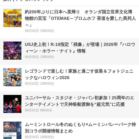
約200年ぶりに日本へ里帰り オランダ国立世界文化博
物館の至宝「OTEMAE～ブロムホフ 茶道を愛した異邦人
～」
08月02日 15時00分
USJ史上初！R-18指定「残像」が登場｜2026年『ハロウ
ィーン・ホラー・ナイト』情報
08月05日 15時00分
レゴランドで楽しむ！家族と過ごす仮装＆フォトジェニ
ックなハロウィン2026
08月03日 15時00分
ユニバーサル・スタジオ・ジャパン初参加！25周年のエ
ンターテイメントで天神祭船渡御を“超元気”に応援
08月01日 9時00分
ムーミントロール冬のぬくもり×ムーミンバレーパーク特
別コラボ開催情報まとめ
08月04日 15時00分