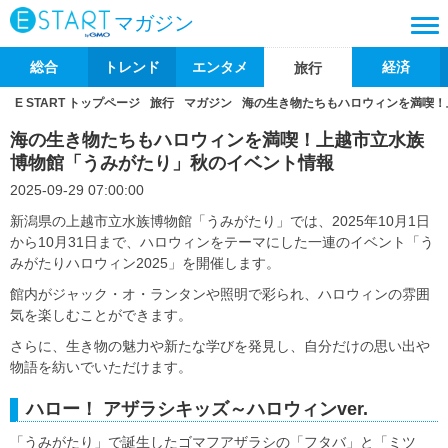
マガジン
総合
トレンド
エンタメ
経済
旅行
E START トップページ
旅行
マガジン
海の生き物たちもハロウィンを満喫！
海の生き物たちもハロウィンを満喫！上越市立水族
博物館「うみがたり」秋のイベント情報
2025-09-29 07:00:00
新潟県の上越市立水族博物館「うみがたり」では、2025年10月1日
から10月31日まで、ハロウィンをテーマにした一連のイベント「う
みがたりハロウィン2025」を開催します。
館内がジャック・オ・ランタンや照明で彩られ、ハロウィンの雰囲
気を楽しむことができます。
さらに、生き物の魅力や新たな学びを発見し、自分だけの思い出や
物語を紡いでいただけます。
ハロー！ アザラシキッズ～ハロウィンver.
「うみがたり」で誕生したゴマフアザラシの「フタバ」と「ミツ