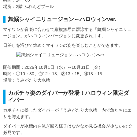
場所：2階 ふれんどプール
舞鰯シャイニリュージョン～ハロウィンver.
マイワシが音楽に合わせて縦横無尽に群泳する「舞鰯シャイニリュ
ージョン」がハロウィンバージョンに変更されます。
日差しを浴びて煌めくマイワシの姿を楽しむことができます。
開催期間：2025年10月1日（水）～10月31日（金）
時間：①10：30、②12：15、③13：15、④15：15
場所：うみがたり大水槽
カボチャ姿のダイバーが登場！ハロウィン限定ダ
イバー
カボチャに扮したダイバーが「うみがたり大水槽」内で魚たちにエ
サを与えます。
ダイバーが水槽内を泳ぎ回る様子はなかなか見る機会が少ないので
必見です。