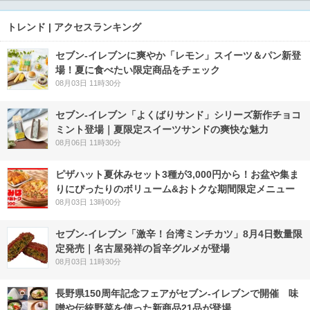
トレンド | アクセスランキング
セブン‐イレブンに爽やか「レモン」スイーツ＆パン新登
場！夏に食べたい限定商品をチェック
08月03日 11時30分
セブン‐イレブン「よくばりサンド」シリーズ新作チョコ
ミント登場｜夏限定スイーツサンドの爽快な魅力
08月06日 11時30分
ピザハット夏休みセット3種が3,000円から！お盆や集ま
りにぴったりのボリューム&おトクな期間限定メニュー
08月03日 13時00分
セブン-イレブン「激辛！台湾ミンチカツ」8月4日数量限
定発売｜名古屋発祥の旨辛グルメが登場
08月03日 11時30分
長野県150周年記念フェアがセブン-イレブンで開催 味
噌や伝統野菜を使った新商品21品が登場