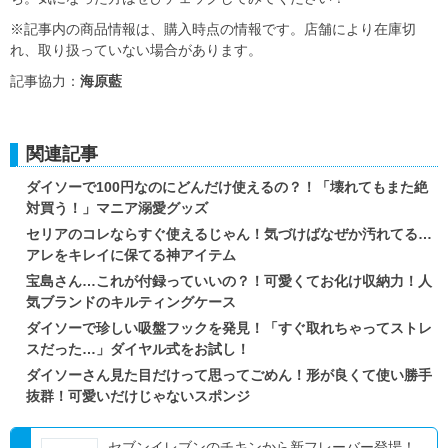
※記事内の商品情報は、購入時点の情報です。店舗により在庫切
れ、取り扱っていない場合があります。
記事協力：
海原藍
関連記事
ダイソーで100円なのにどんだけ使えるの？！「壊れてもまた絶
対買う！」マニア溺愛グッズ
セリアのコレならすぐ使えるじゃん！気づけばなぜか汚れてる…
アレをキレイに保てる神アイテム
宝島さん…これが付録っていいの？！可愛くてお化け収納力！人
気ブランドのキルティングケース
ダイソーで珍しい吸盤フックを発見！「すぐ取れちゃってストレ
スだった…」ダイヤル式をお試し！
ダイソーさん見た目だけって思ってごめん！形が良くて使い勝手
抜群！可愛いだけじゃないスポンジ
セブンイレブンのチキンから新フレーバー登場！