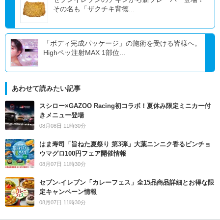
その名も「ザクチキ背徳...
「ボディ完成パッケージ」の施術を受ける皆様へ。
Highペッ注射MAX 1部位...
あわせて読みたい記事
スシロー×GAZOO Racing初コラボ！夏休み限定ミニカー付
きメニュー登場
08月08日 11時30分
はま寿司「旨ねた夏祭り 第3弾」大葉ニンニク香るビンチョ
ウマグロ100円フェア開催情報
08月07日 11時30分
セブン‐イレブン「カレーフェス」全15品商品詳細とお得な限
定キャンペーン情報
08月07日 11時30分