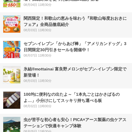
08月04日 11時30分
関西限定！和歌山の恵みを味わう『和歌山毎度おおきに
フェア』全商品徹底紹介
08月03日 11時30分
セブン‐イレブン「からあげ棒」「アメリカンドッグ」3
日間限定30円引きセールを開催中！
08月07日 11時30分
氷結®mottainai 富良野メロンがセブン‐イレブン限定で
新登場！
08月03日 11時30分
100均に便利なの出たよ～「1本丸ごとはかさばるの
よ…」小分けにしてスッキリ持ち運べる板
08月02日 11時00分
虫が苦手な初心者も安心！PICA×アース製薬の虫ケアス
テーションで快適キャンプ体験
08月05日 11時30分