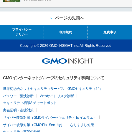
ページの先頭へ
プライバシー
利用規約
免責事項
ポリシー
Copyright © 2026 GMO INSIGHT Inc. All Rights Reserved.
GMOインターネットグループのセキュリティ事業について
世界初総合ネットセキュリティサービス「GMOセキュリティ24」
パスワード漏洩診断
Webサイトリスク診断
セキュリティ相談AIチャットボット
実在証明・盗聴対策
サイバー攻撃対策（GMOサイバーセキュリティ byイエラエ）
サイバー攻撃対策（GMO Flatt Security）
なりすまし対策
セキュリティ事業の軌跡