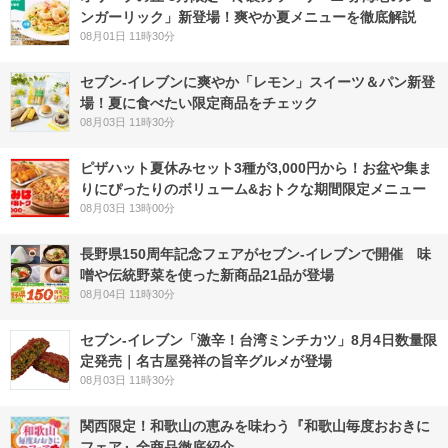
ンガーリック」新登場！爽やか夏メニューを徹底解説
08月01日 11時30分
セブン‐イレブンに爽やか「レモン」スイーツ＆パン新登
場！夏に食べたい限定商品をチェック
08月03日 11時30分
ピザハット夏休みセット3種が3,000円から！お盆や集ま
りにぴったりのボリューム&おトクな期間限定メニュー
08月03日 13時00分
長野県150周年記念フェアがセブン-イレブンで開催 味
噌や伝統野菜を使った新商品21品が登場
08月04日 11時30分
セブン-イレブン「激辛！台湾ミンチカツ」8月4日数量限
定発売｜名古屋発祥の旨辛グルメが登場
08月03日 11時30分
関西限定！和歌山の恵みを味わう『和歌山毎度おおきに
フェア』全商品徹底紹介