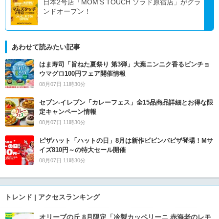
日本2号店「MOM’S TOUCH ソラド原宿店」がグラ
ンドオープン！
あわせて読みたい記事
はま寿司「旨ねた夏祭り 第3弾」大葉ニンニク香るビンチョ
ウマグロ100円フェア開催情報
08月07日 11時30分
セブン‐イレブン「カレーフェス」全15品商品詳細とお得な限
定キャンペーン情報
08月07日 11時30分
ピザハット「ハットの日」8月は新作ビビンバピザ登場！Mサ
イズ810円～の特大セール開催
08月07日 11時30分
トレンド | アクセスランキング
オリーブの丘 8月限定「冷製カッペリーニ 赤海老のレモ