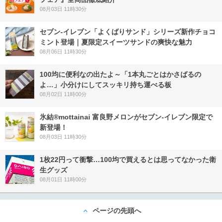
08月03日 11時30分
セブン‐イレブン「よくばりサンド」シリーズ新作チョコ
ミント登場｜夏限定スイーツサンドの爽快な魅力
08月06日 11時30分
100均に便利なの出たよ～「1本丸ごとはかさばるの
よ…」小分けにしてスッキリ持ち運べる板
08月02日 11時00分
氷結®mottainai 富良野メロンがセブン‐イレブン限定で
新登場！
08月03日 11時30分
1枚22円って衝撃…100均で買えるとは思ってなかった衛
生グッズ
08月01日 11時00分
ページの先頭へ