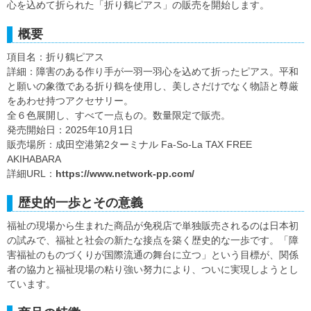
心を込めて折られた「折り鶴ピアス」の販売を開始します。
概要
項目名：折り鶴ピアス
詳細：障害のある作り手が一羽一羽心を込めて折ったピアス。平和
と願いの象徴である折り鶴を使用し、美しさだけでなく物語と尊厳
をあわせ持つアクセサリー。
全６色展開し、すべて一点もの。数量限定で販売。
発売開始日：2025年10月1日
販売場所：成田空港第2ターミナル Fa-So-La TAX FREE
AKIHABARA
詳細URL：
https://www.network-pp.com/
歴史的一歩とその意義
福祉の現場から生まれた商品が免税店で単独販売されるのは日本初
の試みで、福祉と社会の新たな接点を築く歴史的な一歩です。「障
害福祉のものづくりが国際流通の舞台に立つ」という目標が、関係
者の協力と福祉現場の粘り強い努力により、ついに実現しようとし
ています。