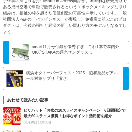
手仕事の温もりを持つMade in JAPAN商品が、国際的な販売拠点で
ある成田空港で単独で販売されるというエポックメイキングな取り
組みは、福祉の枠を超えた価値創造の可能性を示しています。一般
社団法人P&Pの「パラビジネス」が実現し、免税店に並ぶこのプロ
ダクトは、今後の福祉と経済の新しい関わり方のモデルとなるでし
ょう。
smart11月号付録が優秀すぎ！これ1本で屋内外
OK♡SHAKAの調光サングラス...
横浜オクトーバーフェスト2025：協和薬品がアルコ
ール対策サプリ『宴ざ...
あわせて読みたい記事
ピザハット「お盆の10スライスキャンペーン」6日間限定で
最大60スライス獲得！お得なポイント活用術を紹介
08月10日 11時30分