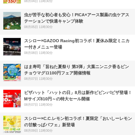
08月04日 11時30分
虫が苦手な初心者も安心！PICA×アース製薬の虫ケアス
テーションで快適キャンプ体験
08月05日 11時30分
スシロー×GAZOO Racing初コラボ！夏休み限定ミニカ
ー付きメニュー登場
08月08日 11時30分
はま寿司「旨ねた夏祭り 第3弾」大葉ニンニク香るビン
チョウマグロ100円フェア開催情報
08月07日 11時30分
ピザハット「ハットの日」8月は新作ビビンバピザ登場！
Mサイズ810円～の特大セール開催
08月07日 11時30分
スシロー×C.C.レモン初コラボ！夏限定「おいしーレモン
の甘酸っぱパフェ」新登場
08月09日 11時30分