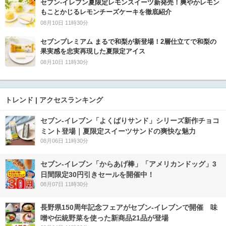
セブン‐イレブン夏限定レモンスイーツ新発売！爽やかレモン
もことかじるレモンチーズケーキを徹底紹介
08月10日 11時30分
セブンプレミアム まるで和梨が新登場！2層仕立てで和梨の
果実感を忠実再現した夏限定アイス
08月10日 11時30分
トレンド | アクセスランキング
セブン‐イレブン「よくばりサンド」シリーズ新作チョコ
ミント登場｜夏限定スイーツサンドの爽快な魅力
08月06日 11時30分
セブン‐イレブン「からあげ棒」「アメリカンドッグ」3
日間限定30円引きセールを開催中！
08月07日 11時30分
長野県150周年記念フェアがセブン-イレブンで開催 味
噌や伝統野菜を使った新商品21品が登場