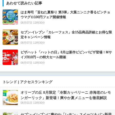
あわせて読みたい記事
はま寿司「旨ねた夏祭り 第3弾」大葉ニンニク香るビンチョ
ウマグロ100円フェア開催情報
08月07日 11時30分
セブン‐イレブン「カレーフェス」全15品商品詳細とお得な限
定キャンペーン情報
08月07日 11時30分
ピザハット「ハットの日」8月は新作ビビンバピザ登場！Mサ
イズ810円～の特大セール開催
08月07日 11時30分
トレンド | アクセスランキング
オリーブの丘 8月限定「冷製カッペリーニ 赤海老のレモ
ンガーリック」新登場！爽やか夏メニューを徹底解説
08月01日 11時30分
セブン‐イレブンに爽やか「レモン」スイーツ＆パン新登