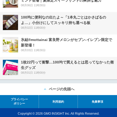
ミント登場｜夏限定スイーツサンドの爽快な魅力
08月06日 11時30分
100均に便利なの出たよ～「1本丸ごとはかさばるの
よ…」小分けにしてスッキリ持ち運べる板
08月02日 11時00分
氷結®mottainai 富良野メロンがセブン‐イレブン限定で
新登場！
08月03日 11時30分
1枚22円って衝撃…100均で買えるとは思ってなかった衛
生グッズ
08月01日 11時00分
ページの先頭へ
プライバシー
利用規約
免責事項
ポリシー
Copyright © 2026 GMO INSIGHT Inc. All Rights Reserved.