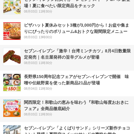
場！夏に食べたい限定商品をチェック
08月03日 11時30分
ピザハット夏休みセット3種が3,000円から！お盆や集ま
りにぴったりのボリューム&おトクな期間限定メニュー
08月03日 13時00分
セブン-イレブン「激辛！台湾ミンチカツ」8月4日数量限
定発売｜名古屋発祥の旨辛グルメが登場
08月03日 11時30分
長野県150周年記念フェアがセブン-イレブンで開催 味
噌や伝統野菜を使った新商品21品が登場
08月04日 11時30分
関西限定！和歌山の恵みを味わう『和歌山毎度おおきに
フェア』全商品徹底紹介
08月03日 11時30分
セブン‐イレブン「よくばりサンド」シリーズ新作チョコ