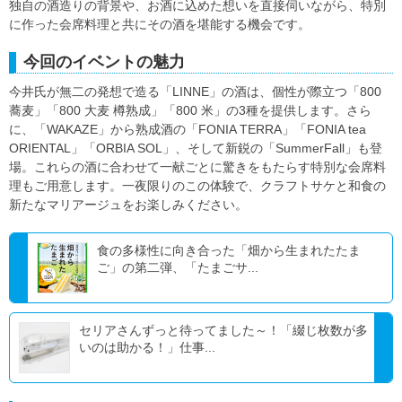
独自の酒造りの背景や、お酒に込めた想いを直接伺いながら、特別
に作った会席料理と共にその酒を堪能する機会です。
今回のイベントの魅力
今井氏が無二の発想で造る「LINNE」の酒は、個性が際立つ「800
蕎麦」「800 大麦 樽熟成」「800 米」の3種を提供します。さら
に、「WAKAZE」から熟成酒の「FONIA TERRA」「FONIA tea
ORIENTAL」「ORBIA SOL」、そして新鋭の「SummerFall」も登
場。これらの酒に合わせて一献ごとに驚きをもたらす特別な会席料
理もご用意します。一夜限りのこの体験で、クラフトサケと和食の
新たなマリアージュをお楽しみください。
食の多様性に向き合った「畑から生まれたたま
ご」の第二弾、「たまごサ...
セリアさんずっと待ってました～！「綴じ枚数が多
いのは助かる！」仕事...