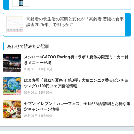
高齢者の食生活の実態と変化が「高齢者 普段の食事
調査2025年」で明らかに
あわせて読みたい記事
スシロー×GAZOO Racing初コラボ！夏休み限定ミニカー付
きメニュー登場
08月08日 11時30分
はま寿司「旨ねた夏祭り 第3弾」大葉ニンニク香るビンチョ
ウマグロ100円フェア開催情報
08月07日 11時30分
セブン‐イレブン「カレーフェス」全15品商品詳細とお得な限
定キャンペーン情報
08月07日 11時30分