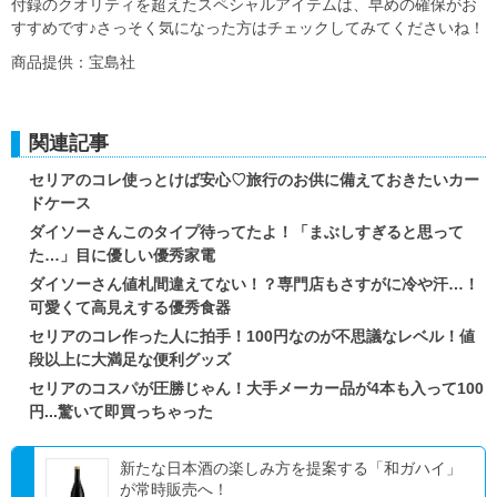
付録のクオリティを超えたスペシャルアイテムは、早めの確保がお
すすめです♪さっそく気になった方はチェックしてみてくださいね！
商品提供：宝島社
関連記事
セリアのコレ使っとけば安心♡旅行のお供に備えておきたいカー
ドケース
ダイソーさんこのタイプ待ってたよ！「まぶしすぎると思って
た…」目に優しい優秀家電
ダイソーさん値札間違えてない！？専門店もさすがに冷や汗…！
可愛くて高見えする優秀食器
セリアのコレ作った人に拍手！100円なのが不思議なレベル！値
段以上に大満足な便利グッズ
セリアのコスパが圧勝じゃん！大手メーカー品が4本も入って100
円...驚いて即買っちゃった
新たな日本酒の楽しみ方を提案する「和ガハイ」
が常時販売へ！