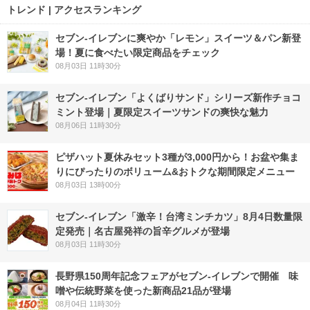
トレンド | アクセスランキング
セブン‐イレブンに爽やか「レモン」スイーツ＆パン新登
場！夏に食べたい限定商品をチェック
08月03日 11時30分
セブン‐イレブン「よくばりサンド」シリーズ新作チョコ
ミント登場｜夏限定スイーツサンドの爽快な魅力
08月06日 11時30分
ピザハット夏休みセット3種が3,000円から！お盆や集ま
りにぴったりのボリューム&おトクな期間限定メニュー
08月03日 13時00分
セブン-イレブン「激辛！台湾ミンチカツ」8月4日数量限
定発売｜名古屋発祥の旨辛グルメが登場
08月03日 11時30分
長野県150周年記念フェアがセブン-イレブンで開催 味
噌や伝統野菜を使った新商品21品が登場
08月04日 11時30分