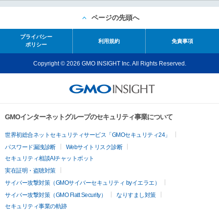
ページの先頭へ
プライバシー
利用規約
免責事項
ポリシー
Copyright © 2026 GMO INSIGHT Inc. All Rights Reserved.
GMOインターネットグループのセキュリティ事業について
世界初総合ネットセキュリティサービス「GMOセキュリティ24」
パスワード漏洩診断
Webサイトリスク診断
セキュリティ相談AIチャットボット
実在証明・盗聴対策
サイバー攻撃対策（GMOサイバーセキュリティ byイエラエ）
サイバー攻撃対策（GMO Flatt Security）
なりすまし対策
セキュリティ事業の軌跡