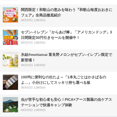
関西限定！和歌山の恵みを味わう『和歌山毎度おおきに
フェア』全商品徹底紹介
08月03日 11時30分
セブン‐イレブン「からあげ棒」「アメリカンドッグ」3
日間限定30円引きセールを開催中！
08月07日 11時30分
氷結®mottainai 富良野メロンがセブン‐イレブン限定で
新登場！
08月03日 11時30分
100均に便利なの出たよ～「1本丸ごとはかさばるの
よ…」小分けにしてスッキリ持ち運べる板
08月02日 11時00分
虫が苦手な初心者も安心！PICA×アース製薬の虫ケアス
テーションで快適キャンプ体験
08月05日 11時30分