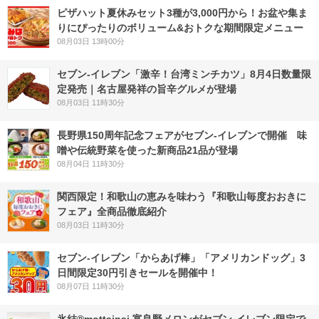
ピザハット夏休みセット3種が3,000円から！お盆や集ま
りにぴったりのボリューム&おトクな期間限定メニュー
08月03日 13時00分
セブン-イレブン「激辛！台湾ミンチカツ」8月4日数量限
定発売｜名古屋発祥の旨辛グルメが登場
08月03日 11時30分
長野県150周年記念フェアがセブン-イレブンで開催 味
噌や伝統野菜を使った新商品21品が登場
08月04日 11時30分
関西限定！和歌山の恵みを味わう『和歌山毎度おおきに
フェア』全商品徹底紹介
08月03日 11時30分
セブン‐イレブン「からあげ棒」「アメリカンドッグ」3
日間限定30円引きセールを開催中！
08月07日 11時30分
氷結®mottainai 富良野メロンがセブン‐イレブン限定で