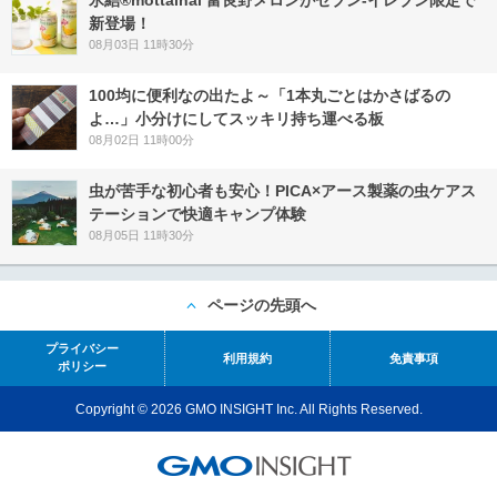
新登場！
08月03日 11時30分
100均に便利なの出たよ～「1本丸ごとはかさばるの
よ…」小分けにしてスッキリ持ち運べる板
08月02日 11時00分
虫が苦手な初心者も安心！PICA×アース製薬の虫ケアス
テーションで快適キャンプ体験
08月05日 11時30分
ページの先頭へ
プライバシー
利用規約
免責事項
ポリシー
Copyright © 2026 GMO INSIGHT Inc. All Rights Reserved.