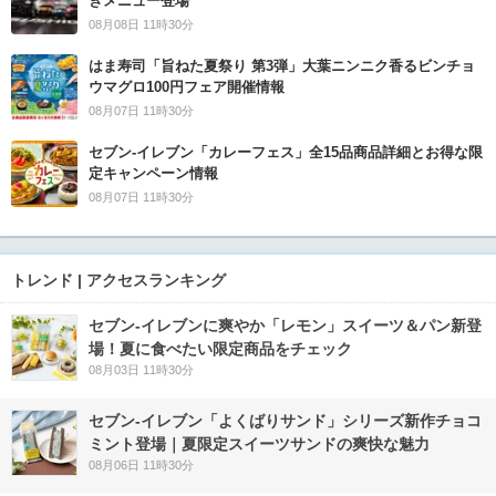
きメニュー登場
08月08日 11時30分
はま寿司「旨ねた夏祭り 第3弾」大葉ニンニク香るビンチョ
ウマグロ100円フェア開催情報
08月07日 11時30分
セブン‐イレブン「カレーフェス」全15品商品詳細とお得な限
定キャンペーン情報
08月07日 11時30分
トレンド | アクセスランキング
セブン‐イレブンに爽やか「レモン」スイーツ＆パン新登
場！夏に食べたい限定商品をチェック
08月03日 11時30分
セブン‐イレブン「よくばりサンド」シリーズ新作チョコ
ミント登場｜夏限定スイーツサンドの爽快な魅力
08月06日 11時30分