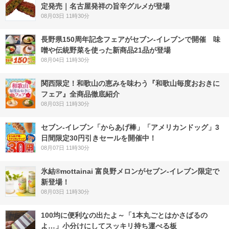
定発売｜名古屋発祥の旨辛グルメが登場
08月03日 11時30分
長野県150周年記念フェアがセブン-イレブンで開催 味
噌や伝統野菜を使った新商品21品が登場
08月04日 11時30分
関西限定！和歌山の恵みを味わう『和歌山毎度おおきに
フェア』全商品徹底紹介
08月03日 11時30分
セブン‐イレブン「からあげ棒」「アメリカンドッグ」3
日間限定30円引きセールを開催中！
08月07日 11時30分
氷結®mottainai 富良野メロンがセブン‐イレブン限定で
新登場！
08月03日 11時30分
100均に便利なの出たよ～「1本丸ごとはかさばるの
よ…」小分けにしてスッキリ持ち運べる板