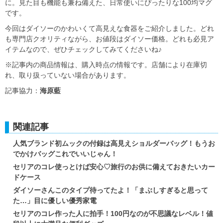
に。見た目も機能も兼ね備えた、日常使いにぴったりな100均マグ
です。
今回はダイソーのかわいくて高見えな食器をご紹介しました。どれ
も専門店クオリティながら、お値段はダイソー価格。どれも必見ア
イテムなので、ぜひチェックしてみてくださいね♪
※記事内の商品情報は、購入時点の情報です。店舗により在庫切
れ、取り扱っていない場合があります。
記事協力：
海原藍
関連記事
人気ブランド初ムックの付録は高見えショルダーバッグ！もうお
でかけバッグこれでいいじゃん！
セリアのコレ使っとけば安心♡旅行のお供に備えておきたいカー
ドケース
ダイソーさんこのタイプ待ってたよ！「まぶしすぎると思って
た…」目に優しい優秀家電
セリアのコレ作った人に拍手！100円なのが不思議なレベル！値