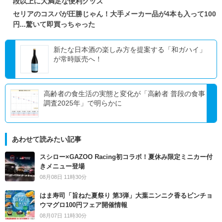
段以上に大満足な便利グッズ
セリアのコスパが圧勝じゃん！大手メーカー品が4本も入って100
円...驚いて即買っちゃった
新たな日本酒の楽しみ方を提案する「和ガハイ」
が常時販売へ！
高齢者の食生活の実態と変化が「高齢者 普段の食事
調査2025年」で明らかに
あわせて読みたい記事
スシロー×GAZOO Racing初コラボ！夏休み限定ミニカー付
きメニュー登場
08月08日 11時30分
はま寿司「旨ねた夏祭り 第3弾」大葉ニンニク香るビンチョ
ウマグロ100円フェア開催情報
08月07日 11時30分