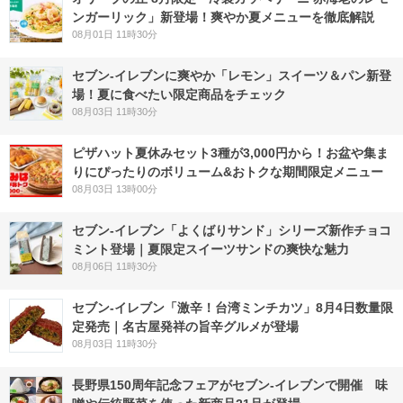
ンガーリック」新登場！爽やか夏メニューを徹底解説
08月01日 11時30分
セブン‐イレブンに爽やか「レモン」スイーツ＆パン新登
場！夏に食べたい限定商品をチェック
08月03日 11時30分
ピザハット夏休みセット3種が3,000円から！お盆や集ま
りにぴったりのボリューム&おトクな期間限定メニュー
08月03日 13時00分
セブン‐イレブン「よくばりサンド」シリーズ新作チョコ
ミント登場｜夏限定スイーツサンドの爽快な魅力
08月06日 11時30分
セブン-イレブン「激辛！台湾ミンチカツ」8月4日数量限
定発売｜名古屋発祥の旨辛グルメが登場
08月03日 11時30分
長野県150周年記念フェアがセブン-イレブンで開催 味