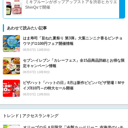
ミキプルーンがポップアップストアを渋谷ヒカリエ
ShinQsで開催
あわせて読みたい記事
はま寿司「旨ねた夏祭り 第3弾」大葉ニンニク香るビンチョ
ウマグロ100円フェア開催情報
08月07日 11時30分
セブン‐イレブン「カレーフェス」全15品商品詳細とお得な限
定キャンペーン情報
08月07日 11時30分
ピザハット「ハットの日」8月は新作ビビンバピザ登場！Mサ
イズ810円～の特大セール開催
08月07日 11時30分
トレンド | アクセスランキング
オリーブの丘 8月限定「冷製カッペリーニ 赤海老のレモ