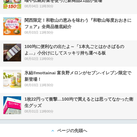
噌や伝統野菜を使った新商品21品が登場
08月04日 11時30分
関西限定！和歌山の恵みを味わう『和歌山毎度おおきに
フェア』全商品徹底紹介
08月03日 11時30分
100均に便利なの出たよ～「1本丸ごとはかさばるの
よ…」小分けにしてスッキリ持ち運べる板
08月02日 11時00分
氷結®mottainai 富良野メロンがセブン‐イレブン限定で
新登場！
08月03日 11時30分
1枚22円って衝撃…100均で買えるとは思ってなかった衛
生グッズ
08月01日 11時00分
ページの先頭へ