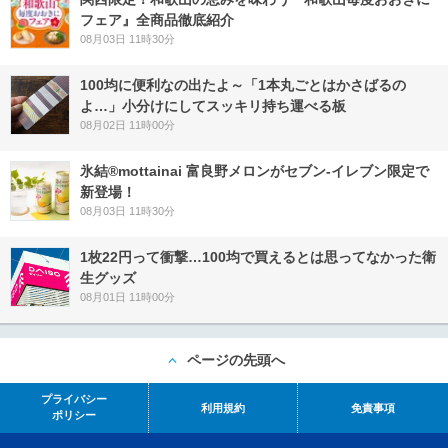
フェア』全商品徹底紹介
08月03日 11時30分
100均に便利なの出たよ～「1本丸ごとはかさばるの
よ…」小分けにしてスッキリ持ち運べる板
08月02日 11時00分
氷結®mottainai 富良野メロンがセブン‐イレブン限定で
新登場！
08月03日 11時30分
1枚22円って衝撃…100均で買えるとは思ってなかった衛
生グッズ
08月01日 11時00分
ページの先頭へ
プライバシー
利用規約
免責事項
ポリシー