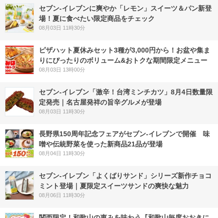
セブン‐イレブンに爽やか「レモン」スイーツ＆パン新登
場！夏に食べたい限定商品をチェック
08月03日 11時30分
ピザハット夏休みセット3種が3,000円から！お盆や集ま
りにぴったりのボリューム&おトクな期間限定メニュー
08月03日 13時00分
セブン-イレブン「激辛！台湾ミンチカツ」8月4日数量限
定発売｜名古屋発祥の旨辛グルメが登場
08月03日 11時30分
長野県150周年記念フェアがセブン-イレブンで開催 味
噌や伝統野菜を使った新商品21品が登場
08月04日 11時30分
セブン‐イレブン「よくばりサンド」シリーズ新作チョコ
ミント登場｜夏限定スイーツサンドの爽快な魅力
08月06日 11時30分
関西限定！和歌山の恵みを味わう『和歌山毎度おおきに