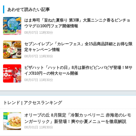
あわせて読みたい記事
はま寿司「旨ねた夏祭り 第3弾」大葉ニンニク香るビンチョ
ウマグロ100円フェア開催情報
08月07日 11時30分
セブン‐イレブン「カレーフェス」全15品商品詳細とお得な限
定キャンペーン情報
08月07日 11時30分
ピザハット「ハットの日」8月は新作ビビンバピザ登場！Mサ
イズ810円～の特大セール開催
08月07日 11時30分
トレンド | アクセスランキング
オリーブの丘 8月限定「冷製カッペリーニ 赤海老のレモ
ンガーリック」新登場！爽やか夏メニューを徹底解説
08月01日 11時30分