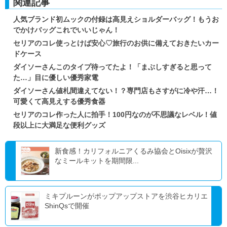
関連記事
人気ブランド初ムックの付録は高見えショルダーバッグ！もうお
でかけバッグこれでいいじゃん！
セリアのコレ使っとけば安心♡旅行のお供に備えておきたいカー
ドケース
ダイソーさんこのタイプ待ってたよ！「まぶしすぎると思って
た…」目に優しい優秀家電
ダイソーさん値札間違えてない！？専門店もさすがに冷や汗…！
可愛くて高見えする優秀食器
セリアのコレ作った人に拍手！100円なのが不思議なレベル！値
段以上に大満足な便利グッズ
新食感！カリフォルニアくるみ協会とOisixが贅沢
なミールキットを期間限...
ミキプルーンがポップアップストアを渋谷ヒカリエ
ShinQsで開催