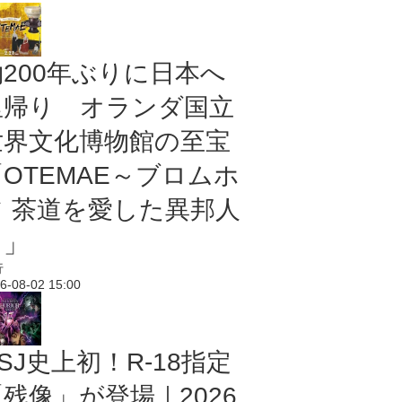
約200年ぶりに日本へ
里帰り オランダ国立
世界文化博物館の至宝
「OTEMAE～ブロムホ
フ 茶道を愛した異邦人
～」
行
6-08-02 15:00
SJ史上初！R-18指定
残像」が登場｜2026