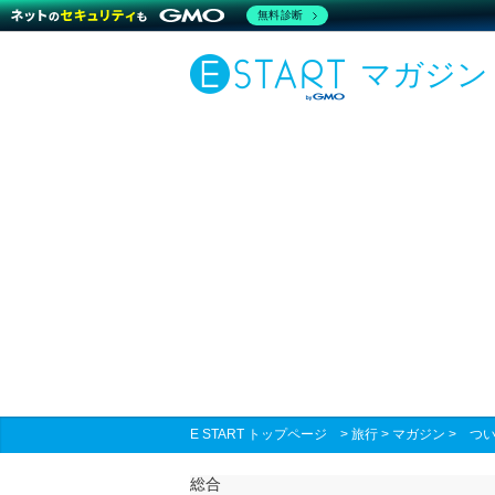
無料診断
マガジン
E START トップページ
>
旅行
>
マガジン
>
つい
総合