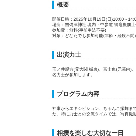
概要
開催日時：2025年10月19日(日)10:00～14:0
場所：吉備津神社 境内・中参道 御竈殿前土
参加費：無料(事前申込不要)
対象：どなたでも参加可能(年齢・経験不問)
出演力士
玉ノ井親方(元大関 栃東)、富士東(元幕内
名力士が参加します。
プログラム内容
神事からエキシビション、ちゃんこ振舞ま
た。特に力士との交流タイムでは、写真撮
相撲を楽しむ大切な一日