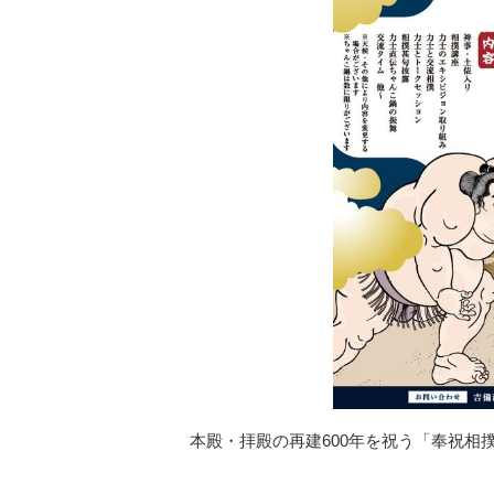
本殿・拝殿の再建600年を祝う「奉祝相