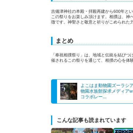
吉備津神社の本殿・拝殿再建から600年と
この祭りをお楽しみ頂けます。相撲は、神
徴です。神聖さと敬意と祈りがこめられた
まとめ
「奉祝相撲祭り」は、地域と伝統を結びつ
催されるこの祭りを通じて、相撲の心を体
よこはま動物園ズーラシ
物園水族館探求メディアwi
コラボレー...
こんな記事も読まれています