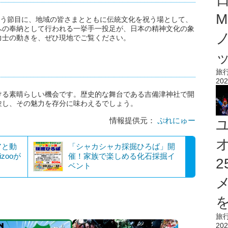
M
いう節目に、地域の皆さまとともに伝統文化を祝う場として、
への奉納として行われる一挙手一投足が、日本の精神文化の象
力士の動きを、ぜひ現地でご覧ください。
旅
202
ける素晴らしい機会です。歴史的な舞台である吉備津神社で開
験し、その魅力を存分に味わえるでしょう。
情報提供元：
ぷれにゅー
アと動
「シャカシャカ採掘ひろば」開
zooが
催！家族で楽しめる化石採掘イ
ベント
を
旅
202