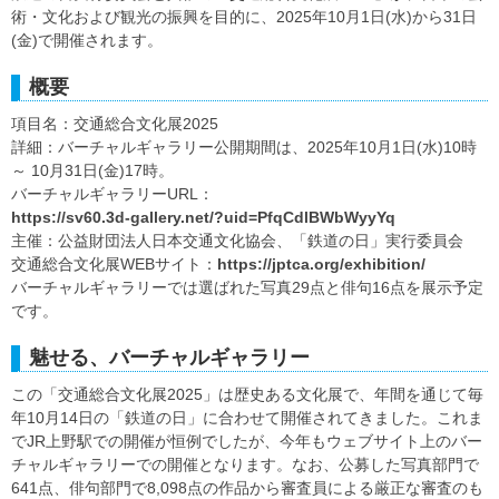
術・文化および観光の振興を目的に、2025年10月1日(水)から31日
(金)で開催されます。
概要
項目名：交通総合文化展2025
詳細：バーチャルギャラリー公開期間は、2025年10月1日(水)10時
～ 10月31日(金)17時。
バーチャルギャラリーURL：
https://sv60.3d-gallery.net/?uid=PfqCdlBWbWyyYq
主催：公益財団法人日本交通文化協会、「鉄道の日」実行委員会
交通総合文化展WEBサイト：
https://jptca.org/exhibition/
バーチャルギャラリーでは選ばれた写真29点と俳句16点を展示予定
です。
魅せる、バーチャルギャラリー
この「交通総合文化展2025」は歴史ある文化展で、年間を通じて毎
年10月14日の「鉄道の日」に合わせて開催されてきました。これま
でJR上野駅での開催が恒例でしたが、今年もウェブサイト上のバー
チャルギャラリーでの開催となります。なお、公募した写真部門で
641点、俳句部門で8,098点の作品から審査員による厳正な審査のも