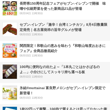
長野県150周年記念フェアがセブン-イレブンで開催 味
噌や伝統野菜を使った新商品21品が登場
08月04日 11時30分
セブン-イレブン「激辛！台湾ミンチカツ」8月4日数量限
定発売｜名古屋発祥の旨辛グルメが登場
08月03日 11時30分
関西限定！和歌山の恵みを味わう『和歌山毎度おおきに
フェア』全商品徹底紹介
08月03日 11時30分
100均に便利なの出たよ～「1本丸ごとはかさばるの
よ…」小分けにしてスッキリ持ち運べる板
08月02日 11時00分
氷結®mottainai 富良野メロンがセブン‐イレブン限定で
新登場！
08月03日 11時30分
1枚22円って衝撃…100均で買えるとは思ってなかった衛