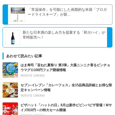
「常温保存」を可能にした画期的な米袋「プロガ
ードライスキープ」が新...
新たな日本酒の楽しみ方を提案する「和ガハイ」が
常時販売へ！
あわせて読みたい記事
はま寿司「旨ねた夏祭り 第3弾」大葉ニンニク香るビンチョ
ウマグロ100円フェア開催情報
08月07日 11時30分
セブン‐イレブン「カレーフェス」全15品商品詳細とお得な限
定キャンペーン情報
08月07日 11時30分
ピザハット「ハットの日」8月は新作ビビンバピザ登場！Mサ
イズ810円～の特大セール開催