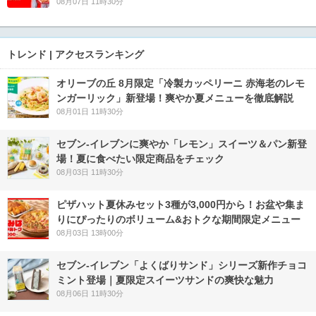
08月07日 11時30分
トレンド | アクセスランキング
オリーブの丘 8月限定「冷製カッペリーニ 赤海老のレモ
ンガーリック」新登場！爽やか夏メニューを徹底解説
08月01日 11時30分
セブン‐イレブンに爽やか「レモン」スイーツ＆パン新登
場！夏に食べたい限定商品をチェック
08月03日 11時30分
ピザハット夏休みセット3種が3,000円から！お盆や集ま
りにぴったりのボリューム&おトクな期間限定メニュー
08月03日 13時00分
セブン‐イレブン「よくばりサンド」シリーズ新作チョコ
ミント登場｜夏限定スイーツサンドの爽快な魅力
08月06日 11時30分