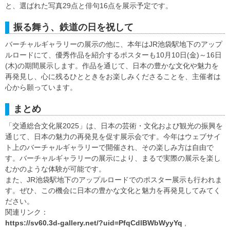
と、選ばれた写真29点と俳句16点を展示予定です。
振る舞う、鉄道の日を祝して
バーチャルギャラリーの展示の他に、本年はJR池袋駅地下のアップ
ルロードにて、優秀作品を紹介するポスターも10月10日(金)～16日
(木)の期間展示します。作品を通じて、日本の豊かな文化や魅力を
再発見し、心に残るひとときをお楽しみくださることを、主催者は
心から願っています。
まとめ
「交通総合文化展2025」は、日本の芸術・文化および観光の振興を
通じて、日本の魅力の再発見を促す展示会です。今年はウェブサイ
ト上のバーチャルギャラリーで開催され、その楽しみ方は自由で
す。バーチャルギャラリーの展示により、まるで実際の展示を楽し
むかのような体験が可能です。
また、JR池袋駅地下のアップルロードでのポスター展示も行われま
す。ぜひ、この機会に日本の豊かな文化と魅力を再発見してみてく
ださい。
関連リンク：
https://sv60.3d-gallery.net/?uid=PfqCdlBWbWyyYq
,