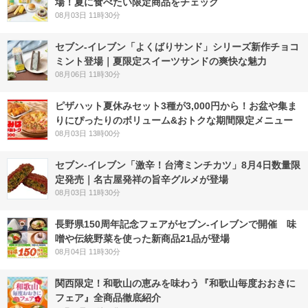
場！夏に食べたい限定商品をチェック
08月03日 11時30分
セブン‐イレブン「よくばりサンド」シリーズ新作チョコ
ミント登場｜夏限定スイーツサンドの爽快な魅力
08月06日 11時30分
ピザハット夏休みセット3種が3,000円から！お盆や集ま
りにぴったりのボリューム&おトクな期間限定メニュー
08月03日 13時00分
セブン-イレブン「激辛！台湾ミンチカツ」8月4日数量限
定発売｜名古屋発祥の旨辛グルメが登場
08月03日 11時30分
長野県150周年記念フェアがセブン-イレブンで開催 味
噌や伝統野菜を使った新商品21品が登場
08月04日 11時30分
関西限定！和歌山の恵みを味わう『和歌山毎度おおきに
フェア』全商品徹底紹介