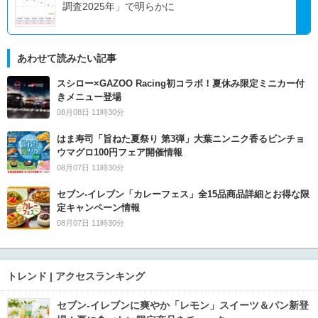
調査2025年」で明らかに
あわせて読みたい記事
スシロー×GAZOO Racing初コラボ！夏休み限定ミニカー付
きメニュー登場
08月08日 11時30分
はま寿司「旨ねた夏祭り 第3弾」大葉ニンニク香るビンチョ
ウマグロ100円フェア開催情報
08月07日 11時30分
セブン‐イレブン「カレーフェス」全15品商品詳細とお得な限
定キャンペーン情報
08月07日 11時30分
トレンド | アクセスランキング
セブン‐イレブンに爽やか「レモン」スイーツ＆パン新登