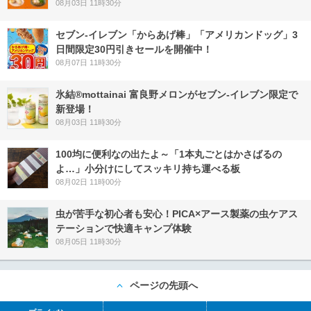
08月03日 11時30分
セブン‐イレブン「からあげ棒」「アメリカンドッグ」3
日間限定30円引きセールを開催中！
08月07日 11時30分
氷結®mottainai 富良野メロンがセブン‐イレブン限定で
新登場！
08月03日 11時30分
100均に便利なの出たよ～「1本丸ごとはかさばるの
よ…」小分けにしてスッキリ持ち運べる板
08月02日 11時00分
虫が苦手な初心者も安心！PICA×アース製薬の虫ケアス
テーションで快適キャンプ体験
08月05日 11時30分
ページの先頭へ