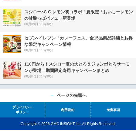
スシロー×C.C.レモン初コラボ！夏限定「おいしーレモン
の甘酸っぱパフェ」新登場
08月09日 11時30分
セブン‐イレブン「カレーフェス」全15品商品詳細とお得
な限定キャンペーン情報
08月07日 11時30分
110円から！スシロー夏の大とろ＆ジャンボとろサーモ
ンが登場―期間限定寿司キャンペーンまとめ
08月07日 11時30分
ページの先頭へ
プライバシー
利用規約
免責事項
ポリシー
Copyright © 2026 GMO INSIGHT Inc. All Rights Reserved.