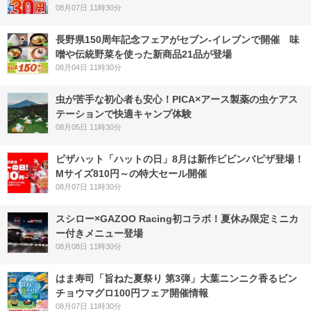
08月07日 11時30分
長野県150周年記念フェアがセブン-イレブンで開催 味
噌や伝統野菜を使った新商品21品が登場
08月04日 11時30分
虫が苦手な初心者も安心！PICA×アース製薬の虫ケアス
テーションで快適キャンプ体験
08月05日 11時30分
ピザハット「ハットの日」8月は新作ビビンバピザ登場！
Mサイズ810円～の特大セール開催
08月07日 11時30分
スシロー×GAZOO Racing初コラボ！夏休み限定ミニカ
ー付きメニュー登場
08月08日 11時30分
はま寿司「旨ねた夏祭り 第3弾」大葉ニンニク香るビン
チョウマグロ100円フェア開催情報
08月07日 11時30分