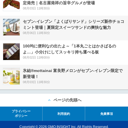
定発売｜名古屋発祥の旨辛グルメが登場
08月03日 11時30分
セブン‐イレブン「よくばりサンド」シリーズ新作チョコ
ミント登場｜夏限定スイーツサンドの爽快な魅力
08月06日 11時30分
100均に便利なの出たよ～「1本丸ごとはかさばるの
よ…」小分けにしてスッキリ持ち運べる板
08月02日 11時00分
氷結®mottainai 富良野メロンがセブン‐イレブン限定で
新登場！
08月03日 11時30分
ページの先頭へ
プライバシー
利用規約
免責事項
ポリシー
Copyright © 2026 GMO INSIGHT Inc. All Rights Reserved.