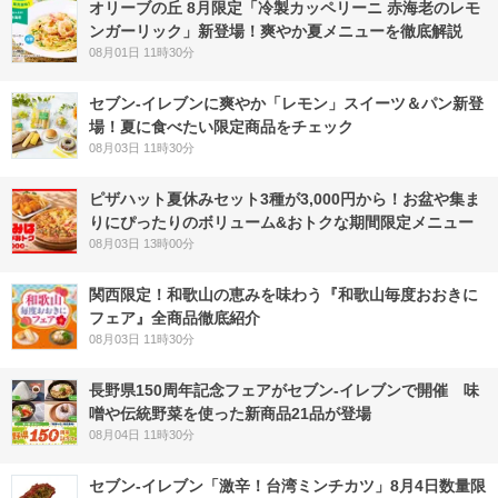
オリーブの丘 8月限定「冷製カッペリーニ 赤海老のレモ
ンガーリック」新登場！爽やか夏メニューを徹底解説
08月01日 11時30分
セブン‐イレブンに爽やか「レモン」スイーツ＆パン新登
場！夏に食べたい限定商品をチェック
08月03日 11時30分
ピザハット夏休みセット3種が3,000円から！お盆や集ま
りにぴったりのボリューム&おトクな期間限定メニュー
08月03日 13時00分
関西限定！和歌山の恵みを味わう『和歌山毎度おおきに
フェア』全商品徹底紹介
08月03日 11時30分
長野県150周年記念フェアがセブン-イレブンで開催 味
噌や伝統野菜を使った新商品21品が登場
08月04日 11時30分
セブン-イレブン「激辛！台湾ミンチカツ」8月4日数量限