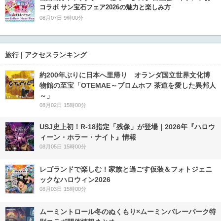
コラボ サン宝石フェア2026の魅力と楽しみ方
08月07日 9時00分
旅行 | アクセスランキング
約200年ぶりに日本へ里帰り オランダ国立世界文化博
物館の至宝「OTEMAE～ブロムホフ 茶道を愛した異邦人
～」
08月02日 15時00分
USJ史上初！R-18指定「残像」が登場｜2026年『ハロウ
ィーン・ホラー・ナイト』情報
08月05日 15時00分
レゴランドで楽しむ！家族と過ごす仮装＆フォトジェニ
ックなハロウィン2026
08月03日 15時00分
ムーミントロール冬のぬくもり×ムーミンバレーパーク特