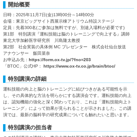
開始概要
日時：2025年11月7日(金)13時00分～14時00分
会場：東京ビッグサイト西展示棟アトリウム特設ステージ
定員：先着300名(ご参加は無料ですが、別途入場料が必要です)
第1部 特別講演『運転技能は脳のトレーニングで向上する』講師
東北大学加齢医学研究所 川島隆太教授
第2部 社会実装の具体例 MC プレゼンター 株式会社仙台放送
アナウンサー 飯田菜奈
お申込み先：
https://form.ox-tv.jp/?fno=203
「BTOC」公式HP：
https://www.ox-tv.co.jp/brain/btoc/
特別講演の詳細
運転技能の向上と脳のトレーニングに結びつきがある可能性を示
し、その具体的な方法を明らかにする講演会です。運転技能の向上
は、認知機能の強化と深く関わっており、これは「運転技能向上ト
レーニング」によって効果が見られることが示されました。この講
演では、最新の脳科学の研究成果についても触れたいと思います。
特別講演の担当者