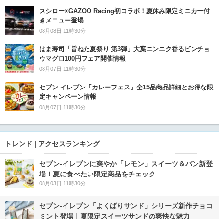
スシロー×GAZOO Racing初コラボ！夏休み限定ミニカー付
きメニュー登場
08月08日 11時30分
はま寿司「旨ねた夏祭り 第3弾」大葉ニンニク香るビンチョ
ウマグロ100円フェア開催情報
08月07日 11時30分
セブン‐イレブン「カレーフェス」全15品商品詳細とお得な限
定キャンペーン情報
08月07日 11時30分
トレンド | アクセスランキング
セブン‐イレブンに爽やか「レモン」スイーツ＆パン新登
場！夏に食べたい限定商品をチェック
08月03日 11時30分
セブン‐イレブン「よくばりサンド」シリーズ新作チョコ
ミント登場｜夏限定スイーツサンドの爽快な魅力