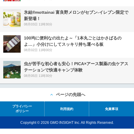
氷結®mottainai 富良野メロンがセブン‐イレブン限定で
新登場！
08月03日 11時30分
100均に便利なの出たよ～「1本丸ごとはかさばるの
よ…」小分けにしてスッキリ持ち運べる板
08月02日 11時00分
虫が苦手な初心者も安心！PICA×アース製薬の虫ケアス
テーションで快適キャンプ体験
08月05日 11時30分
ページの先頭へ
プライバシー
利用規約
免責事項
ポリシー
Copyright © 2026 GMO INSIGHT Inc. All Rights Reserved.