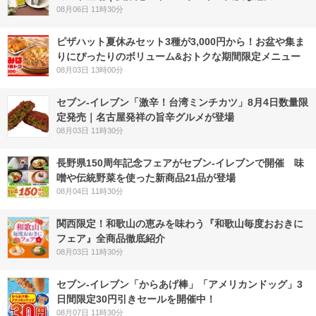
08月06日 11時30分
ピザハット夏休みセット3種が3,000円から！お盆や集ま
りにぴったりのボリューム&おトクな期間限定メニュー
08月03日 13時00分
セブン-イレブン「激辛！台湾ミンチカツ」8月4日数量限
定発売｜名古屋発祥の旨辛グルメが登場
08月03日 11時30分
長野県150周年記念フェアがセブン-イレブンで開催 味
噌や伝統野菜を使った新商品21品が登場
08月04日 11時30分
関西限定！和歌山の恵みを味わう『和歌山毎度おおきに
フェア』全商品徹底紹介
08月03日 11時30分
セブン‐イレブン「からあげ棒」「アメリカンドッグ」3
日間限定30円引きセールを開催中！
08月07日 11時30分