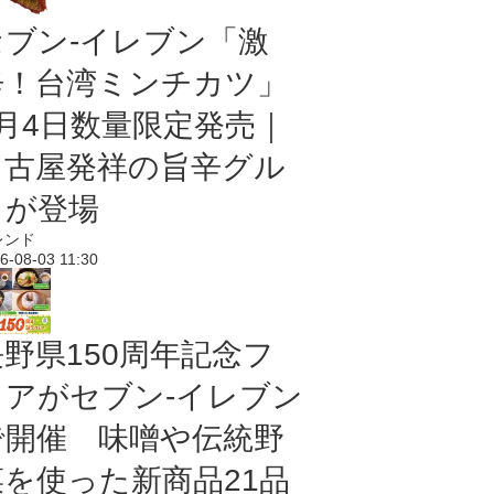
セブン-イレブン「激
辛！台湾ミンチカツ」
8月4日数量限定発売｜
名古屋発祥の旨辛グル
メが登場
レンド
6-08-03 11:30
長野県150周年記念フ
ェアがセブン-イレブン
で開催 味噌や伝統野
菜を使った新商品21品