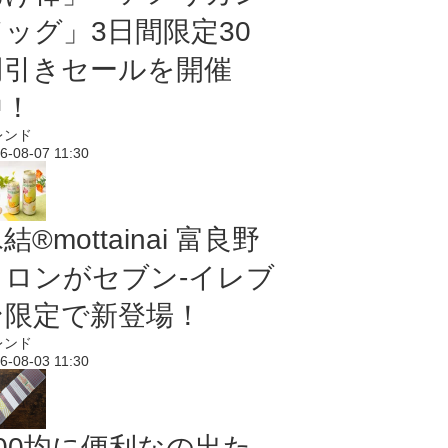
ドッグ」3日間限定30
円引きセールを開催
中！
レンド
6-08-07 11:30
結®mottainai 富良野
メロンがセブン‐イレブ
ン限定で新登場！
レンド
6-08-03 11:30
100均に便利なの出た