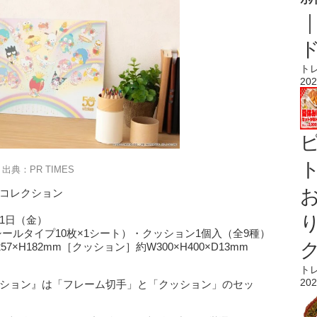
ト
202
ト
出典：PR TIMES
手コレクション
31日（金）
ールタイプ10枚×1シート）・クッション1個入（全9種）
H182mm［クッション］約W300×H400×D13mm
ト
202
クション』は「フレーム切手」と「クッション」のセッ