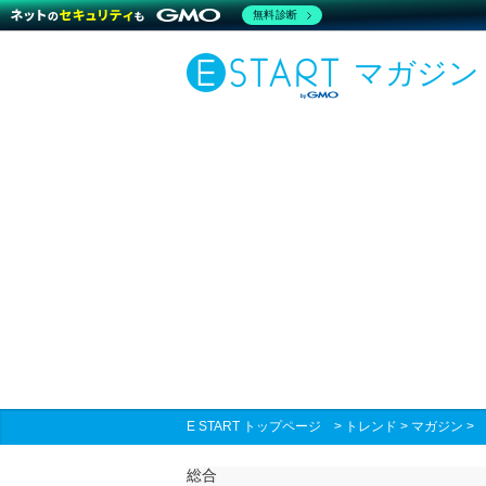
無料診断
マガジン
E START トップページ
>
トレンド
>
マガジン
総合