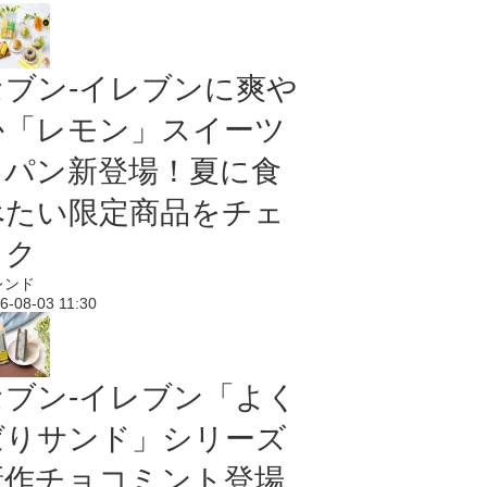
セブン‐イレブンに爽や
か「レモン」スイーツ
＆パン新登場！夏に食
べたい限定商品をチェ
ック
レンド
6-08-03 11:30
セブン‐イレブン「よく
ばりサンド」シリーズ
新作チョコミント登場