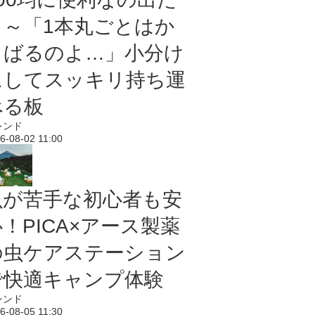
よ～「1本丸ごとはか
さばるのよ…」小分け
にしてスッキリ持ち運
べる板
レンド
6-08-02 11:00
虫が苦手な初心者も安
！PICA×アース製薬
の虫ケアステーション
で快適キャンプ体験
レンド
6-08-05 11:30