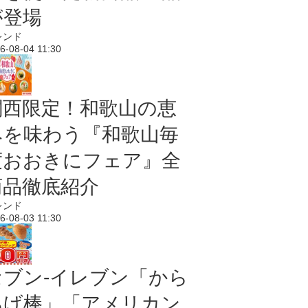
が登場
レンド
6-08-04 11:30
関西限定！和歌山の恵
みを味わう『和歌山毎
度おおきにフェア』全
商品徹底紹介
レンド
6-08-03 11:30
セブン‐イレブン「から
あげ棒」「アメリカン