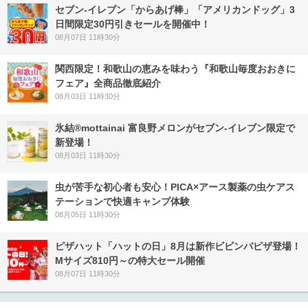
セブン‐イレブン「からあげ棒」「アメリカンドッグ」3
日間限定30円引きセールを開催中！
08月07日 11時30分
関西限定！和歌山の恵みを味わう『和歌山毎度おおきに
フェア』全商品徹底紹介
08月03日 11時30分
氷結®mottainai 富良野メロンがセブン‐イレブン限定で
新登場！
08月03日 11時30分
虫が苦手な初心者も安心！PICA×アース製薬の虫ケアス
テーションで快適キャンプ体験
08月05日 11時30分
ピザハット「ハットの日」8月は新作ビビンバピザ登場！
Mサイズ810円～の特大セール開催
08月07日 11時30分