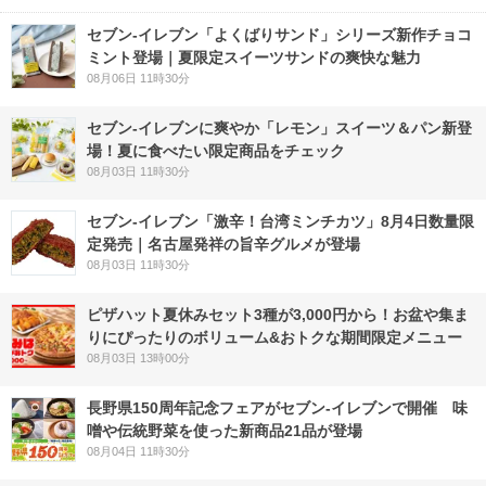
セブン‐イレブン「よくばりサンド」シリーズ新作チョコ
ミント登場｜夏限定スイーツサンドの爽快な魅力
08月06日 11時30分
セブン‐イレブンに爽やか「レモン」スイーツ＆パン新登
場！夏に食べたい限定商品をチェック
08月03日 11時30分
セブン-イレブン「激辛！台湾ミンチカツ」8月4日数量限
定発売｜名古屋発祥の旨辛グルメが登場
08月03日 11時30分
ピザハット夏休みセット3種が3,000円から！お盆や集ま
りにぴったりのボリューム&おトクな期間限定メニュー
08月03日 13時00分
長野県150周年記念フェアがセブン-イレブンで開催 味
噌や伝統野菜を使った新商品21品が登場
08月04日 11時30分