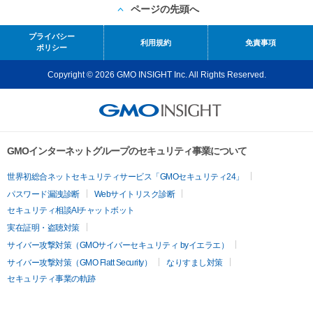
ページの先頭へ
プライバシー
利用規約
免責事項
ポリシー
Copyright © 2026 GMO INSIGHT Inc. All Rights Reserved.
GMOインターネットグループのセキュリティ事業について
世界初総合ネットセキュリティサービス「GMOセキュリティ24」
パスワード漏洩診断
Webサイトリスク診断
セキュリティ相談AIチャットボット
実在証明・盗聴対策
サイバー攻撃対策（GMOサイバーセキュリティ byイエラエ）
サイバー攻撃対策（GMO Flatt Security）
なりすまし対策
セキュリティ事業の軌跡