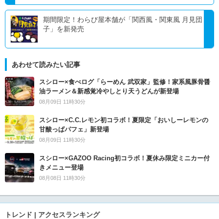
期間限定！わらび屋本舗が「関西風・関東風 月見団
子」を新発売
あわせて読みたい記事
スシロー×食べログ「らーめん 武双家」監修！家系風豚骨醤
油ラーメン＆新感覚冷やしとり天うどんが新登場
08月09日 11時30分
スシロー×C.C.レモン初コラボ！夏限定「おいしーレモンの
甘酸っぱパフェ」新登場
08月09日 11時30分
スシロー×GAZOO Racing初コラボ！夏休み限定ミニカー付
きメニュー登場
08月08日 11時30分
トレンド | アクセスランキング