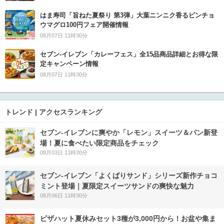
はま寿司「旨ねた夏祭り 第3弾」大葉ニンニク香るビンチョ
ウマグロ100円フェア開催情報
08月07日 11時30分
セブン‐イレブン「カレーフェス」全15品商品詳細とお得な限
定キャンペーン情報
08月07日 11時30分
トレンド | アクセスランキング
セブン‐イレブンに爽やか「レモン」スイーツ＆パン新登
場！夏に食べたい限定商品をチェック
08月03日 11時30分
セブン‐イレブン「よくばりサンド」シリーズ新作チョコ
ミント登場｜夏限定スイーツサンドの爽快な魅力
08月06日 11時30分
ピザハット夏休みセット3種が3,000円から！お盆や集ま