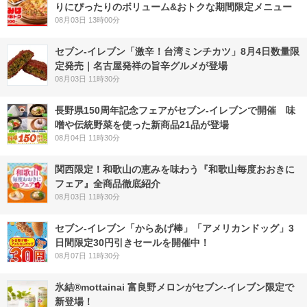
りにぴったりのボリューム&おトクな期間限定メニュー
08月03日 13時00分
セブン-イレブン「激辛！台湾ミンチカツ」8月4日数量限
定発売｜名古屋発祥の旨辛グルメが登場
08月03日 11時30分
長野県150周年記念フェアがセブン-イレブンで開催 味
噌や伝統野菜を使った新商品21品が登場
08月04日 11時30分
関西限定！和歌山の恵みを味わう『和歌山毎度おおきに
フェア』全商品徹底紹介
08月03日 11時30分
セブン‐イレブン「からあげ棒」「アメリカンドッグ」3
日間限定30円引きセールを開催中！
08月07日 11時30分
氷結®mottainai 富良野メロンがセブン‐イレブン限定で
新登場！