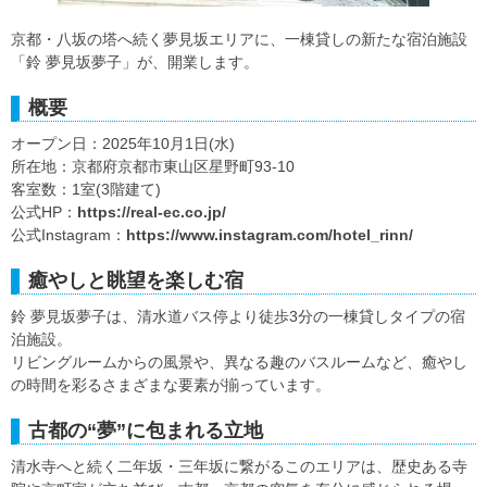
京都・八坂の塔へ続く夢見坂エリアに、一棟貸しの新たな宿泊施設
「鈴 夢見坂夢子」が、開業します。
概要
オープン日：2025年10月1日(水)
所在地：京都府京都市東山区星野町93-10
客室数：1室(3階建て)
公式HP：
https://real-ec.co.jp/
公式Instagram：
https://www.instagram.com/hotel_rinn/
癒やしと眺望を楽しむ宿
鈴 夢見坂夢子は、清水道バス停より徒歩3分の一棟貸しタイプの宿
泊施設。
リビングルームからの風景や、異なる趣のバスルームなど、癒やし
の時間を彩るさまざまな要素が揃っています。
古都の“夢”に包まれる立地
清水寺へと続く二年坂・三年坂に繋がるこのエリアは、歴史ある寺