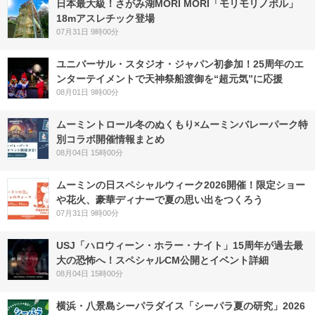
日本最大級！さがみ湖MORI MORI「モリモリノボル」
18mアスレチック登場
07月31日 9時00分
ユニバーサル・スタジオ・ジャパン初参加！25周年のエ
ンターテイメントで天神祭船渡御を“超元気”に応援
08月01日 9時00分
ムーミントロール冬のぬくもり×ムーミンバレーパーク特
別コラボ開催情報まとめ
08月04日 15時00分
ムーミンの日スペシャルウィーク2026開催！限定ショー
や花火、豪華ディナーで夏の思い出をつくろう
07月31日 9時00分
USJ「ハロウィーン・ホラー・ナイト」15周年が過去最
大の恐怖へ！スペシャルCM公開とイベント詳細
08月04日 15時00分
横浜・八景島シーパラダイス「シーパラ夏の研究」2026