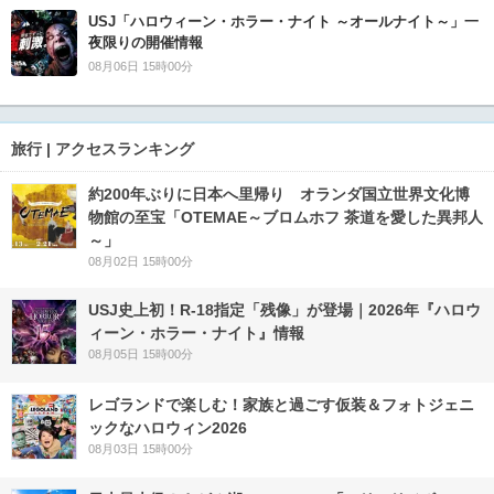
USJ「ハロウィーン・ホラー・ナイト ～オールナイト～」一
夜限りの開催情報
08月06日 15時00分
旅行 | アクセスランキング
約200年ぶりに日本へ里帰り オランダ国立世界文化博
物館の至宝「OTEMAE～ブロムホフ 茶道を愛した異邦人
～」
08月02日 15時00分
USJ史上初！R-18指定「残像」が登場｜2026年『ハロウ
ィーン・ホラー・ナイト』情報
08月05日 15時00分
レゴランドで楽しむ！家族と過ごす仮装＆フォトジェニ
ックなハロウィン2026
08月03日 15時00分