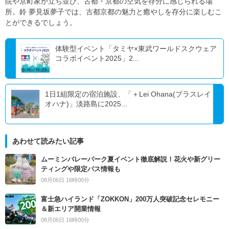
院や京町家が立ち並び、古都・京都の空気を存分に感じられる場
所。鈴 夢見坂夢子では、古都京都の魅力と癒やしを存分に楽しむこ
とができるでしょう。
体験型イベント「タミヤ×東武ワールドスクウェア
コラボイベント2025」2...
1日1組限定の宿泊施設、「＋Lei Ohana(プラスレイ
オハナ)」淡路島に2025...
あわせて読みたい記事
ムーミンバレーパーク夏イベント徹底解説！花火や新グリー
ティングや限定パス情報も
08月06日 16時00分
富士急ハイランド「ZOKKON」200万人突破記念セレモニー
＆新エリア開業情報
08月06日 16時00分