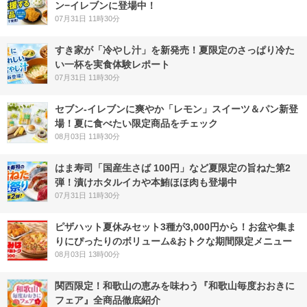
ン−イレブンに登場中！
07月31日 11時30分
すき家が「冷やし汁」を新発売！夏限定のさっぱり冷た
い一杯を実食体験レポート
07月31日 11時30分
セブン‐イレブンに爽やか「レモン」スイーツ＆パン新登
場！夏に食べたい限定商品をチェック
08月03日 11時30分
はま寿司「国産生さば 100円」など夏限定の旨ねた第2
弾！漬けホタルイカや本鮪ほほ肉も登場中
07月31日 11時30分
ピザハット夏休みセット3種が3,000円から！お盆や集ま
りにぴったりのボリューム&おトクな期間限定メニュー
08月03日 13時00分
関西限定！和歌山の恵みを味わう『和歌山毎度おおきに
フェア』全商品徹底紹介