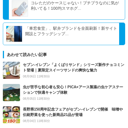
コレただのケースじゃない！プチプラなのに気が
利いてる！100均スマホグ...
「車窓食堂」、駅弁ブランドを全面刷新！新サイト
開設とフラッグシップ...
あわせて読みたい記事
セブン‐イレブン「よくばりサンド」シリーズ新作チョコミン
ト登場｜夏限定スイーツサンドの爽快な魅力
08月06日 11時30分
虫が苦手な初心者も安心！PICA×アース製薬の虫ケアステー
ションで快適キャンプ体験
08月05日 11時30分
長野県150周年記念フェアがセブン-イレブンで開催 味噌や
伝統野菜を使った新商品21品が登場
08月04日 11時30分