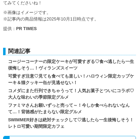
てみてくださいね！
※画像はイメージです。
※記事内の商品情報は2025年10月1日時点です。
提供：
PR TIMES
関連記事
コージーコーナーの限定ケーキが可愛すぎる♡食べ逃したら一生
後悔しそう…！ヴィランズスイーツ
可愛すぎ注意♡見ても食べても楽しい！ハロウィン限定カップケ
ーキ＆猫クッキー缶が見逃せない！
コメダにまた行列できちゃうって！人気お菓子とついにコラボ♡
大人な味わいの季節限定グルメ
ファミマさんお願いずっと売って～！今しか食べられないなん
て…！背徳感がたまらない限定グルメ
SWIMMER好きは絶対チェックして♡逃したら一生後悔しそう！
レトロ可愛い期間限定カフェ