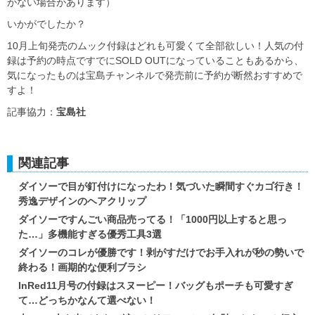
がない場合があります）
いかがでしたか？
10月上旬発売のムック付録はどれも可愛くて全部欲しい！人気の付
録は予約の時点ですでにSOLD OUTになっていることもあるから、
気になったものは宝島チャンネルで発売前に予約が断然おすすめで
すよ！
記事協力：
宝島社
関連記事
ダイソーで目が釘付けになったわ！気づいた瞬間すぐカゴ行き！
秀逸デザインのヘアクリップ
ダイソーですんごい商品売ってる！「1000円以上すると思っ
た…」多機能すぎる優秀工具3選
ダイソーのコレが優勝です！剥がすだけでお手入れが秒の勢いで
終わる！画期的な便利ブラシ
InRed11月号の付録はスヌーピー！バッグもポーチも可愛すぎ
て…どっちかなんて選べない！