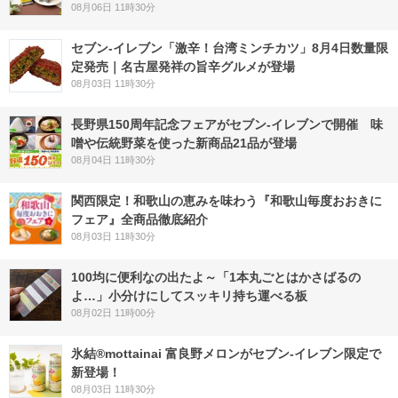
08月06日 11時30分
セブン-イレブン「激辛！台湾ミンチカツ」8月4日数量限
定発売｜名古屋発祥の旨辛グルメが登場
08月03日 11時30分
長野県150周年記念フェアがセブン-イレブンで開催 味
噌や伝統野菜を使った新商品21品が登場
08月04日 11時30分
関西限定！和歌山の恵みを味わう『和歌山毎度おおきに
フェア』全商品徹底紹介
08月03日 11時30分
100均に便利なの出たよ～「1本丸ごとはかさばるの
よ…」小分けにしてスッキリ持ち運べる板
08月02日 11時00分
氷結®mottainai 富良野メロンがセブン‐イレブン限定で
新登場！
08月03日 11時30分