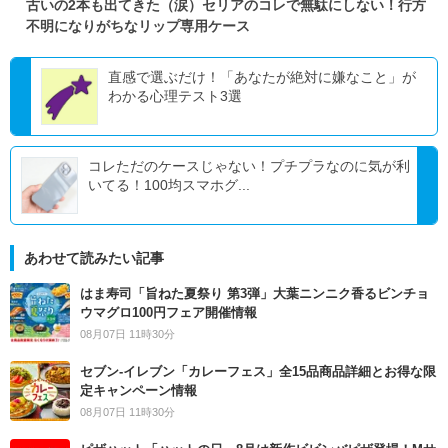
古いの2本も出てきた（涙）セリアのコレで無駄にしない！行方
不明になりがちなリップ専用ケース
直感で選ぶだけ！「あなたが絶対に嫌なこと」が
わかる心理テスト3選
コレただのケースじゃない！プチプラなのに気が利
いてる！100均スマホグ...
あわせて読みたい記事
はま寿司「旨ねた夏祭り 第3弾」大葉ニンニク香るビンチョ
ウマグロ100円フェア開催情報
08月07日 11時30分
セブン‐イレブン「カレーフェス」全15品商品詳細とお得な限
定キャンペーン情報
08月07日 11時30分