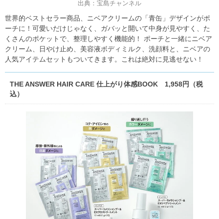
出典：宝島チャンネル
世界的ベストセラー商品、ニベアクリームの「青缶」デザインがポ
ーチに！可愛いだけじゃなく、ガバッと開いて中身が見やすく、た
くさんのポケットで、整理しやすく機能的！ ポーチと一緒にニベア
クリーム、日やけ止め、美容液ボディミルク、洗顔料と、ニベアの
人気アイテムセットもついてきます。これは絶対に見逃せない！
THE ANSWER HAIR CARE 仕上がり体感BOOK 1,958円（税
込）