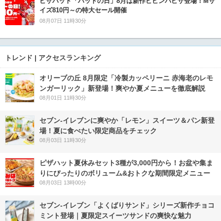
ピザハット「ハットの日」8月は新作ビビンバピザ登場！Mサ
イズ810円～の特大セール開催
08月07日 11時30分
トレンド | アクセスランキング
オリーブの丘 8月限定「冷製カッペリーニ 赤海老のレモ
ンガーリック」新登場！爽やか夏メニューを徹底解説
08月01日 11時30分
セブン‐イレブンに爽やか「レモン」スイーツ＆パン新登
場！夏に食べたい限定商品をチェック
08月03日 11時30分
ピザハット夏休みセット3種が3,000円から！お盆や集ま
りにぴったりのボリューム&おトクな期間限定メニュー
08月03日 13時00分
セブン‐イレブン「よくばりサンド」シリーズ新作チョコ
ミント登場｜夏限定スイーツサンドの爽快な魅力