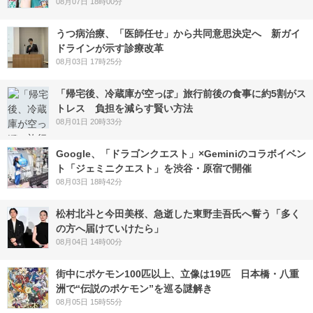
08月07日 18時00分
うつ病治療、「医師任せ」から共同意思決定へ 新ガイ
ドラインが示す診療改革
08月03日 17時25分
「帰宅後、冷蔵庫が空っぽ」旅行前後の食事に約5割がス
トレス 負担を減らす賢い方法
08月01日 20時33分
Google、「ドラゴンクエスト」×Geminiのコラボイベン
ト「ジェミニクエスト」を渋谷・原宿で開催
08月03日 18時42分
松村北斗と今田美桜、急逝した東野圭吾氏へ誓う「多く
の方へ届けていけたら」
08月04日 14時00分
街中にポケモン100匹以上、立像は19匹 日本橋・八重
洲で“伝説のポケモン”を巡る謎解き
08月05日 15時55分