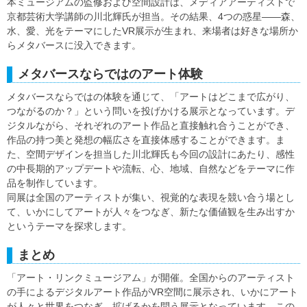
本ミュージアムの監修および空間設計は、メディアアーティストで
京都芸術大学講師の川北輝氏が担当。その結果、4つの惑星——森、
水、愛、光をテーマにしたVR展示が生まれ、来場者は好きな場所か
らメタバースに没入できます。
メタバースならではのアート体験
メタバースならではの体験を通じて、「アートはどこまで広がり、
つながるのか？」という問いを投げかける展示となっています。デ
ジタルながら、それぞれのアート作品と直接触れ合うことができ、
作品の持つ美と発想の幅広さを直接体感することができます。ま
た、空間デザインを担当した川北輝氏も今回の設計にあたり、感性
の中長期的アップデートや流転、心、地域、自然などをテーマに作
品を制作しています。
同展は全国のアーティストが集い、視覚的な表現を競い合う場とし
て、いかにしてアートが人々をつなぎ、新たな価値観を生み出すか
というテーマを探求します。
まとめ
「アート・リンクミュージアム」が開催。全国からのアーティスト
の手によるデジタルアート作品がVR空間に展示され、いかにアート
が人々と世界をつなぎ、拡げるかを問う展示となっています。この