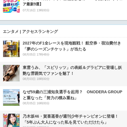
ア最新9選】
07月16日 13時00分
エンタメ | アクセスランキング
2027年のF1全レースを現地観戦！ 航空券・宿泊費付き
「夢のシーズンチケット」が当たる
08月05日 17時48分
東雲うみ、「スピリッツ」の表紙＆グラビアに登場し妖
艶な雰囲気でファンを魅了！
08月03日 18時00分
なぜ59歳の三浦知良選手を起用？ ONODERA GROUP
と重なった「努力の積み重ね」
08月05日 16時00分
乃木坂46・賀喜遥香が週刊少年チャンピオンに登場！
「5年ぶん大人になった私を見ていただけたら」