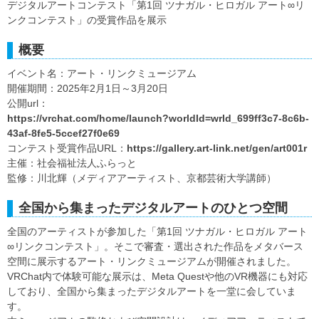
デジタルアートコンテスト「第1回 ツナガル・ヒロガル アート∞リ
ンクコンテスト」の受賞作品を展示
概要
イベント名：アート・リンクミュージアム
開催期間：2025年2月1日～3月20日
公開url：
https://vrchat.com/home/launch?worldId=wrld_699ff3c7-8c6b-
43af-8fe5-5ccef27f0e69
コンテスト受賞作品URL：
https://gallery.art-link.net/gen/art001r
主催：社会福祉法人ふらっと
監修：川北輝（メディアアーティスト、京都芸術大学講師）
全国から集まったデジタルアートのひとつ空間
全国のアーティストが参加した「第1回 ツナガル・ヒロガル アート
∞リンクコンテスト」。そこで審査・選出された作品をメタバース
空間に展示するアート・リンクミュージアムが開催されました。
VRChat内で体験可能な展示は、Meta Questや他のVR機器にも対応
しており、全国から集まったデジタルアートを一堂に会していま
す。