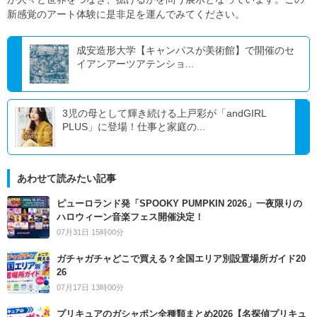
新感覚のアート体験に是非足を運んでみてください。
成安造形大学【キャンパスが美術館】で開催のセ
イアンアーツアテンショ...
3児の母として輝き続ける上戸彩が「andGIRL
PLUS」に登場！仕事と家庭の...
あわせて読みたい記事
ピューロランド発「SPOOKY PUMPKIN 2026」一夜限りの
ハロウィーン音楽フェス開催決定！
07月31日 15時00分
ガチャガチャどこで買える？全国エリア別設置場所ガイド20
26
07月17日 13時00分
プリキュアのガシャポン全種類まとめ2026【名探偵プリキュ