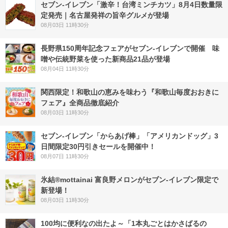
セブン-イレブン「激辛！台湾ミンチカツ」8月4日数量限
定発売｜名古屋発祥の旨辛グルメが登場
08月03日 11時30分
長野県150周年記念フェアがセブン-イレブンで開催 味
噌や伝統野菜を使った新商品21品が登場
08月04日 11時30分
関西限定！和歌山の恵みを味わう『和歌山毎度おおきに
フェア』全商品徹底紹介
08月03日 11時30分
セブン‐イレブン「からあげ棒」「アメリカンドッグ」3
日間限定30円引きセールを開催中！
08月07日 11時30分
氷結®mottainai 富良野メロンがセブン‐イレブン限定で
新登場！
08月03日 11時30分
100均に便利なの出たよ～「1本丸ごとはかさばるの