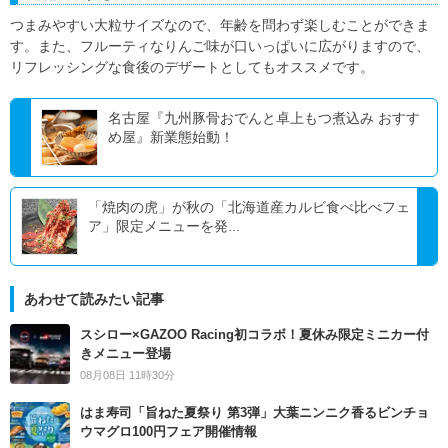
つまみやすい大粒サイズなので、年齢を問わず楽しむことができま
す。また、フルーティなりんご味が口いっぱいに広がりますので、
リフレッシングな食後のデザートとしてもオススメです。
名古屋『九州豚骨おでんと卓上もつ煮込み おすす
め屋』新業態始動！
「焼肉の虎」が秋の「北海道産カルビ食べ比べフェ
ア」限定メニューを発...
あわせて読みたい記事
スシロー×GAZOO Racing初コラボ！夏休み限定ミニカー付
きメニュー登場
08月08日 11時30分
はま寿司「旨ねた夏祭り 第3弾」大葉ニンニク香るビンチョ
ウマグロ100円フェア開催情報