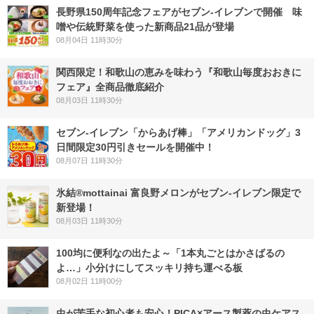
長野県150周年記念フェアがセブン-イレブンで開催 味
噌や伝統野菜を使った新商品21品が登場
08月04日 11時30分
関西限定！和歌山の恵みを味わう『和歌山毎度おおきに
フェア』全商品徹底紹介
08月03日 11時30分
セブン‐イレブン「からあげ棒」「アメリカンドッグ」3
日間限定30円引きセールを開催中！
08月07日 11時30分
氷結®mottainai 富良野メロンがセブン‐イレブン限定で
新登場！
08月03日 11時30分
100均に便利なの出たよ～「1本丸ごとはかさばるの
よ…」小分けにしてスッキリ持ち運べる板
08月02日 11時00分
虫が苦手な初心者も安心！PICA×アース製薬の虫ケアス