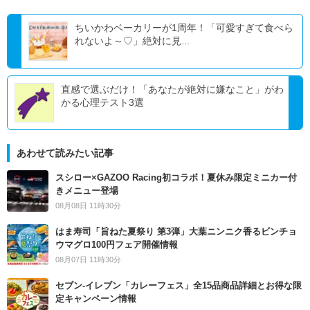
ちいかわベーカリーが1周年！「可愛すぎて食べら
れないよ～♡」絶対に見...
直感で選ぶだけ！「あなたが絶対に嫌なこと」がわ
かる心理テスト3選
あわせて読みたい記事
スシロー×GAZOO Racing初コラボ！夏休み限定ミニカー付
きメニュー登場
08月08日 11時30分
はま寿司「旨ねた夏祭り 第3弾」大葉ニンニク香るビンチョ
ウマグロ100円フェア開催情報
08月07日 11時30分
セブン‐イレブン「カレーフェス」全15品商品詳細とお得な限
定キャンペーン情報