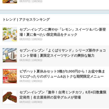
08月07日 11時30分
トレンド | アクセスランキング
セブン‐イレブンに爽やか「レモン」スイーツ＆パン新登
場！夏に食べたい限定商品をチェック
08月03日 11時30分
セブン‐イレブン「よくばりサンド」シリーズ新作チョコ
ミント登場｜夏限定スイーツサンドの爽快な魅力
08月06日 11時30分
ピザハット夏休みセット3種が3,000円から！お盆や集ま
りにぴったりのボリューム&おトクな期間限定メニュー
08月03日 13時00分
セブン-イレブン「激辛！台湾ミンチカツ」8月4日数量限
定発売｜名古屋発祥の旨辛グルメが登場
08月03日 11時30分