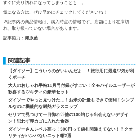
すぐに売り切れになってしまうことも…。
気になる方は、ぜひ早めにチェックしてくださいね！
※記事内の商品情報は、購入時点の情報です。店舗により在庫切
れ、取り扱っていない場合があります。
記事協力：
海原藍
関連記事
【ダイソー】こういうのがいいんだよ…！旅行用に最適♡気が利
くポーチ
大人のおしゃれ手帖11月号付録がすごい！全モバイルユーザーが
歓喜する♡キティの豪華セット
ダイソーでやっと見つけた…！お米の計量もできて便利！シンプ
ルなのに機能的な耐熱ガラスコップ
セリアで見つけて一目惚れ♡他の100均じゃ出会えないデザイ
ン！思わず即カゴに入れた食器
ダイソーさんレベル高っ！300円って値札間違えてない！？クオ
リティがハンパないニット帽2選