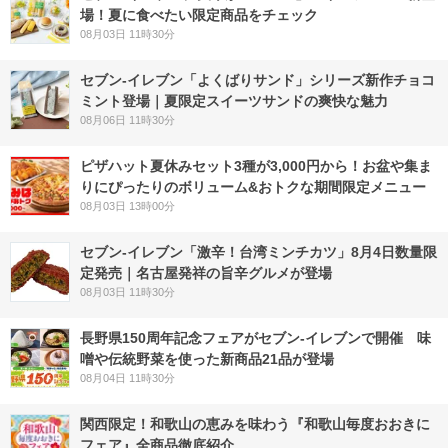
場！夏に食べたい限定商品をチェック
08月03日 11時30分
セブン‐イレブン「よくばりサンド」シリーズ新作チョコ
ミント登場｜夏限定スイーツサンドの爽快な魅力
08月06日 11時30分
ピザハット夏休みセット3種が3,000円から！お盆や集ま
りにぴったりのボリューム&おトクな期間限定メニュー
08月03日 13時00分
セブン-イレブン「激辛！台湾ミンチカツ」8月4日数量限
定発売｜名古屋発祥の旨辛グルメが登場
08月03日 11時30分
長野県150周年記念フェアがセブン-イレブンで開催 味
噌や伝統野菜を使った新商品21品が登場
08月04日 11時30分
関西限定！和歌山の恵みを味わう『和歌山毎度おおきに
フェア』全商品徹底紹介