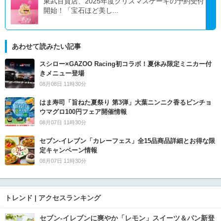
東武百貨店、2025年度クリスマスケーキの予約受付
開始！「宝石ほど美し...
あわせて読みたい記事
スシロー×GAZOO Racing初コラボ！夏休み限定ミニカー付
きメニュー登場
08月08日 11時30分
はま寿司「旨ねた夏祭り 第3弾」大葉ニンニク香るビンチョ
ウマグロ100円フェア開催情報
08月07日 11時30分
セブン‐イレブン「カレーフェス」全15品商品詳細とお得な限
定キャンペーン情報
08月07日 11時30分
トレンド | アクセスランキング
セブン‐イレブンに爽やか「レモン」スイーツ＆パン新登