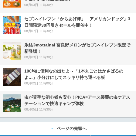
08月03日 11時30分
セブン‐イレブン「からあげ棒」「アメリカンドッグ」3
日間限定30円引きセールを開催中！
08月07日 11時30分
氷結®mottainai 富良野メロンがセブン‐イレブン限定で
新登場！
08月03日 11時30分
100均に便利なの出たよ～「1本丸ごとはかさばるの
よ…」小分けにしてスッキリ持ち運べる板
08月02日 11時00分
虫が苦手な初心者も安心！PICA×アース製薬の虫ケアス
テーションで快適キャンプ体験
08月05日 11時30分
ページの先頭へ