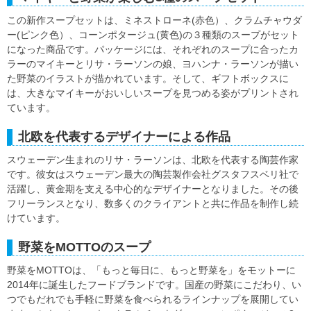
この新作スープセットは、ミネストローネ(赤色）、クラムチャウダ
ー(ピンク色）、コーンポタージュ(黄色)の３種類のスープがセット
になった商品です。パッケージには、それぞれのスープに合ったカ
ラーのマイキーとリサ・ラーソンの娘、ヨハンナ・ラーソンが描い
た野菜のイラストが描かれています。そして、ギフトボックスに
は、大きなマイキーがおいしいスープを見つめる姿がプリントされ
ています。
北欧を代表するデザイナーによる作品
スウェーデン生まれのリサ・ラーソンは、北欧を代表する陶芸作家
です。彼女はスウェーデン最大の陶芸製作会社グスタフスベリ社で
活躍し、黄金期を支える中心的なデザイナーとなりました。その後
フリーランスとなり、数多くのクライアントと共に作品を制作し続
けています。
野菜をMOTTOのスープ
野菜をMOTTOは、「もっと毎日に、もっと野菜を」をモットーに
2014年に誕生したフードブランドです。国産の野菜にこだわり、い
つでもだれでも手軽に野菜を食べられるラインナップを展開してい