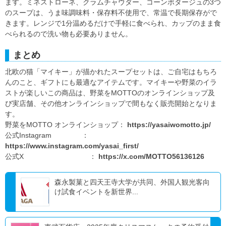
ます。ミネストローネ、クラムチャウダー、コーンポタージュの3つ
のスープは、うま味調味料・保存料不使用で、常温で長期保存がで
きます。レンジで1分温めるだけで手軽に食べられ、カップのまま食
べられるので洗い物も必要ありません。
まとめ
北欧の猫「マイキー」が描かれたスープセットは、ご自宅はもちろ
んのこと、ギフトにも最適なアイテムです。マイキーや野菜のイラ
ストが楽しいこの商品は、野菜をMOTTOのオンラインショップ及
び実店舗、その他オンラインショップで間もなく販売開始となりま
す。
野菜をMOTTO オンラインショップ：
https://yasaiwomotto.jp/
公式Instagram ：
https://www.instagram.com/yasai_first/
公式X ：
https://x.com/MOTTO56136126
森永製菓と四天王寺大学が共同、外国人観光客向
け試食イベントを新世界...