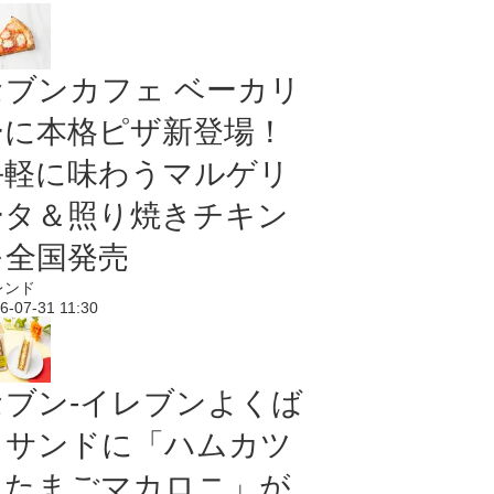
セブンカフェ ベーカリ
ーに本格ピザ新登場！
手軽に味わうマルゲリ
ータ＆照り焼きチキン
を全国発売
レンド
6-07-31 11:30
セブン‐イレブンよくば
りサンドに「ハムカツ
＆たまごマカロニ」が