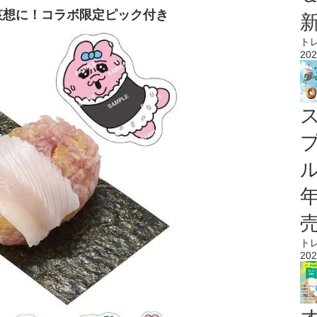
哀想に！コラボ限定ピック付き
ト
202
ル
ト
202