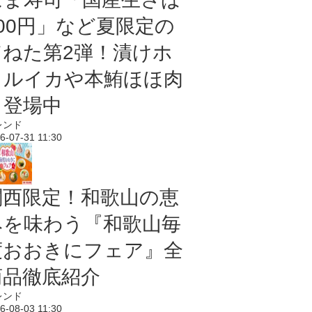
100円」など夏限定の
旨ねた第2弾！漬けホ
タルイカや本鮪ほほ肉
も登場中
レンド
6-07-31 11:30
関西限定！和歌山の恵
みを味わう『和歌山毎
度おおきにフェア』全
商品徹底紹介
レンド
6-08-03 11:30