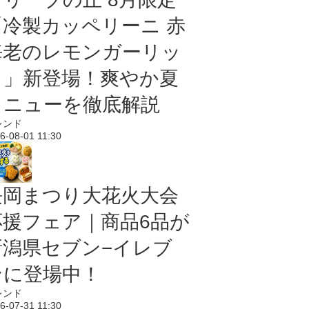
「冷製カッペリーニ 赤
海老のレモンガーリッ
ク」新登場！爽やか夏
メニューを徹底解説
レンド
6-08-01 11:30
長岡まつり大花火大会
応援フェア｜商品6品が
新潟県セブン−イレブ
ンに登場中！
レンド
6-07-31 11:30