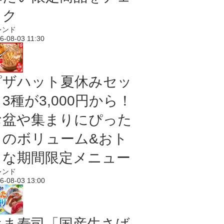
ック
レンド
6-08-03 11:30
ピザハット夏休みセッ
3種が3,000円から！
お盆や集まりにぴった
りのボリューム&おト
クな期間限定メニュー
レンド
6-08-03 13:00
はま寿司「国産生さば