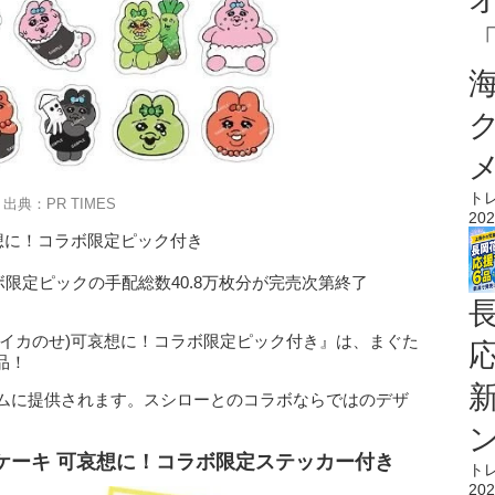
ト
出典：PR TIMES
202
想に！コラボ限定ピック付き
ラボ限定ピックの手配総数40.8万枚分が完売次第終了
(イカのせ)可哀想に！コラボ限定ピック付き』は、まぐた
品！
ダムに提供されます。スシローとのコラボならではのデザ
。
ケーキ 可哀想に！コラボ限定ステッカー付き
ト
202