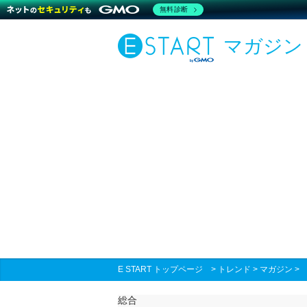
無料診断
マガジン
E START トップページ
>
トレンド
>
マガジン
総合