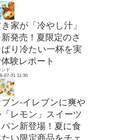
すき家が「冷やし汁」
を新発売！夏限定のさ
っぱり冷たい一杯を実
食体験レポート
レンド
6-07-31 11:30
セブン‐イレブンに爽や
か「レモン」スイーツ
＆パン新登場！夏に食
べたい限定商品をチェ