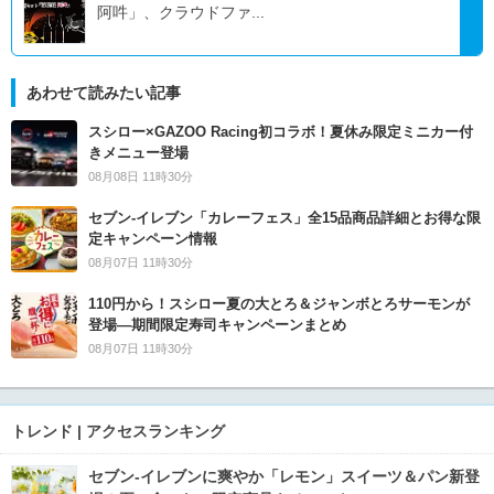
阿吽」、クラウドファ...
あわせて読みたい記事
スシロー×GAZOO Racing初コラボ！夏休み限定ミニカー付
きメニュー登場
08月08日 11時30分
セブン‐イレブン「カレーフェス」全15品商品詳細とお得な限
定キャンペーン情報
08月07日 11時30分
110円から！スシロー夏の大とろ＆ジャンボとろサーモンが
登場―期間限定寿司キャンペーンまとめ
08月07日 11時30分
トレンド | アクセスランキング
セブン‐イレブンに爽やか「レモン」スイーツ＆パン新登