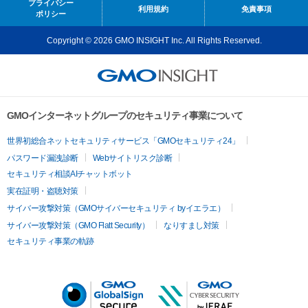
プライバシー
利用規約
免責事項
ポリシー
Copyright © 2026 GMO INSIGHT Inc. All Rights Reserved.
GMOインターネットグループのセキュリティ事業について
世界初総合ネットセキュリティサービス「GMOセキュリティ24」
パスワード漏洩診断
Webサイトリスク診断
セキュリティ相談AIチャットボット
実在証明・盗聴対策
サイバー攻撃対策（GMOサイバーセキュリティ byイエラエ）
サイバー攻撃対策（GMO Flatt Security）
なりすまし対策
セキュリティ事業の軌跡