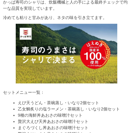
かっぱ寿司のシャリは、炊飯機械と人の手による最終チェックで均
一な品質を実現しています。
冷めても粘りと甘みがあり、ネタの味を引き立てます。
セットメニュー一覧：
えび天うどん・茶碗蒸し・いなり2個セット
乙女鯛炙りの塩ラーメン・茶碗蒸し・いなり2個セット
9種の海鮮丼あおさの味噌汁セット
贅沢大えび天丼あおさの味噌汁セット
まぐろづくし丼あおさの味噌汁セット