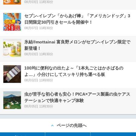
08月03日 11時30分
セブン‐イレブン「からあげ棒」「アメリカンドッグ」3
日間限定30円引きセールを開催中！
08月07日 11時30分
氷結®mottainai 富良野メロンがセブン‐イレブン限定で
新登場！
08月03日 11時30分
100均に便利なの出たよ～「1本丸ごとはかさばるの
よ…」小分けにしてスッキリ持ち運べる板
08月02日 11時00分
虫が苦手な初心者も安心！PICA×アース製薬の虫ケアス
テーションで快適キャンプ体験
08月05日 11時30分
ページの先頭へ