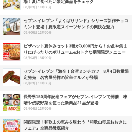
場！夏に食べたい限定商品をチェック
08月03日 11時30分
セブン‐イレブン「よくばりサンド」シリーズ新作チョコ
ミント登場｜夏限定スイーツサンドの爽快な魅力
08月06日 11時30分
ピザハット夏休みセット3種が3,000円から！お盆や集ま
りにぴったりのボリューム&おトクな期間限定メニュー
08月03日 13時00分
セブン-イレブン「激辛！台湾ミンチカツ」8月4日数量限
定発売｜名古屋発祥の旨辛グルメが登場
08月03日 11時30分
長野県150周年記念フェアがセブン-イレブンで開催 味
噌や伝統野菜を使った新商品21品が登場
08月04日 11時30分
関西限定！和歌山の恵みを味わう『和歌山毎度おおきに
フェア』全商品徹底紹介