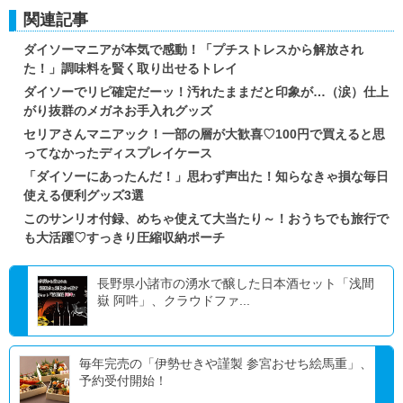
関連記事
ダイソーマニアが本気で感動！「プチストレスから解放され
た！」調味料を賢く取り出せるトレイ
ダイソーでリピ確定だーッ！汚れたままだと印象が…（涙）仕上
がり抜群のメガネお手入れグッズ
セリアさんマニアック！一部の層が大歓喜♡100円で買えると思
ってなかったディスプレイケース
「ダイソーにあったんだ！」思わず声出た！知らなきゃ損な毎日
使える便利グッズ3選
このサンリオ付録、めちゃ使えて大当たり～！おうちでも旅行で
も大活躍♡すっきり圧縮収納ポーチ
長野県小諸市の湧水で醸した日本酒セット「浅間
嶽 阿吽」、クラウドファ...
毎年完売の「伊勢せきや謹製 参宮おせち絵馬重」、
予約受付開始！