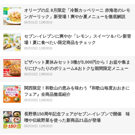
オリーブの丘 8月限定「冷製カッペリーニ 赤海老のレモ
ンガーリック」新登場！爽やか夏メニューを徹底解説
08月01日 11時30分
セブン‐イレブンに爽やか「レモン」スイーツ＆パン新登
場！夏に食べたい限定商品をチェック
08月03日 11時30分
ピザハット夏休みセット3種が3,000円から！お盆や集ま
りにぴったりのボリューム&おトクな期間限定メニュー
08月03日 13時00分
関西限定！和歌山の恵みを味わう『和歌山毎度おおきに
フェア』全商品徹底紹介
08月03日 11時30分
長野県150周年記念フェアがセブン-イレブンで開催 味
噌や伝統野菜を使った新商品21品が登場
08月04日 11時30分