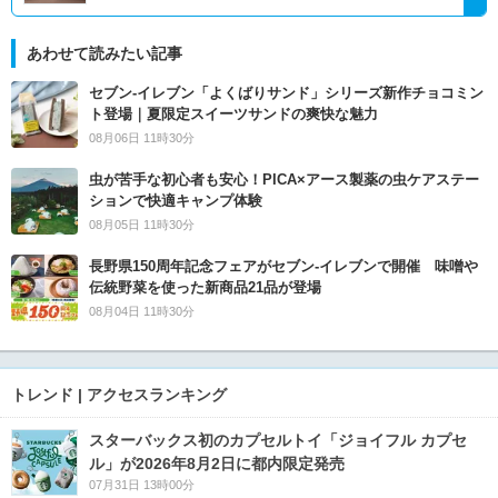
あわせて読みたい記事
セブン‐イレブン「よくばりサンド」シリーズ新作チョコミン
ト登場｜夏限定スイーツサンドの爽快な魅力
08月06日 11時30分
虫が苦手な初心者も安心！PICA×アース製薬の虫ケアステー
ションで快適キャンプ体験
08月05日 11時30分
長野県150周年記念フェアがセブン-イレブンで開催 味噌や
伝統野菜を使った新商品21品が登場
08月04日 11時30分
トレンド | アクセスランキング
スターバックス初のカプセルトイ「ジョイフル カプセ
ル」が2026年8月2日に都内限定発売
07月31日 13時00分