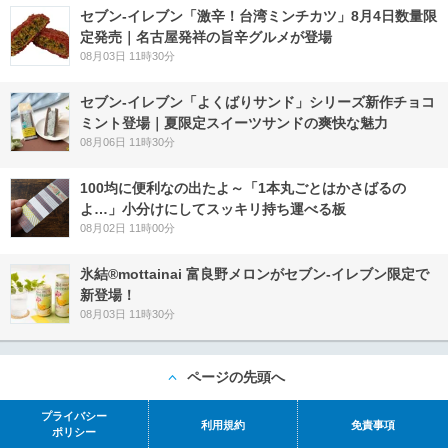
セブン-イレブン「激辛！台湾ミンチカツ」8月4日数量限
定発売｜名古屋発祥の旨辛グルメが登場
08月03日 11時30分
セブン‐イレブン「よくばりサンド」シリーズ新作チョコ
ミント登場｜夏限定スイーツサンドの爽快な魅力
08月06日 11時30分
100均に便利なの出たよ～「1本丸ごとはかさばるの
よ…」小分けにしてスッキリ持ち運べる板
08月02日 11時00分
氷結®mottainai 富良野メロンがセブン‐イレブン限定で
新登場！
08月03日 11時30分
ページの先頭へ
プライバシー
利用規約
免責事項
ポリシー