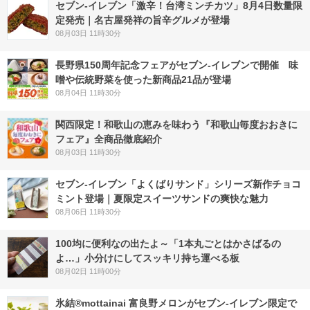
セブン-イレブン「激辛！台湾ミンチカツ」8月4日数量限
定発売｜名古屋発祥の旨辛グルメが登場
08月03日 11時30分
長野県150周年記念フェアがセブン-イレブンで開催 味
噌や伝統野菜を使った新商品21品が登場
08月04日 11時30分
関西限定！和歌山の恵みを味わう『和歌山毎度おおきに
フェア』全商品徹底紹介
08月03日 11時30分
セブン‐イレブン「よくばりサンド」シリーズ新作チョコ
ミント登場｜夏限定スイーツサンドの爽快な魅力
08月06日 11時30分
100均に便利なの出たよ～「1本丸ごとはかさばるの
よ…」小分けにしてスッキリ持ち運べる板
08月02日 11時00分
氷結®mottainai 富良野メロンがセブン‐イレブン限定で