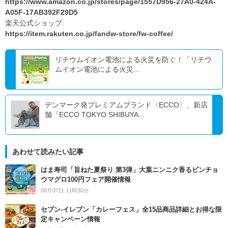
https://www.amazon.co.jp/stores/page/1557D956-27A0-424A-
A05F-17AB392F29D5
楽天公式ショップ:
https://item.rakuten.co.jp/fandw-store/fw-coffee/
リチウムイオン電池による火災を防ぐ！「リチウ
ムイオン電池による火災...
デンマーク発プレミアムブランド〈ECCO〉、新店
舗「ECCO TOKYO SHIBUYA...
あわせて読みたい記事
はま寿司「旨ねた夏祭り 第3弾」大葉ニンニク香るビンチョ
ウマグロ100円フェア開催情報
08月07日 11時30分
セブン‐イレブン「カレーフェス」全15品商品詳細とお得な限
定キャンペーン情報