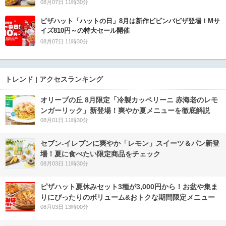
08月07日 11時30分
ピザハット「ハットの日」8月は新作ビビンバピザ登場！Mサ
イズ810円～の特大セール開催
08月07日 11時30分
トレンド | アクセスランキング
オリーブの丘 8月限定「冷製カッペリーニ 赤海老のレモ
ンガーリック」新登場！爽やか夏メニューを徹底解説
08月01日 11時30分
セブン‐イレブンに爽やか「レモン」スイーツ＆パン新登
場！夏に食べたい限定商品をチェック
08月03日 11時30分
ピザハット夏休みセット3種が3,000円から！お盆や集ま
りにぴったりのボリューム&おトクな期間限定メニュー
08月03日 13時00分