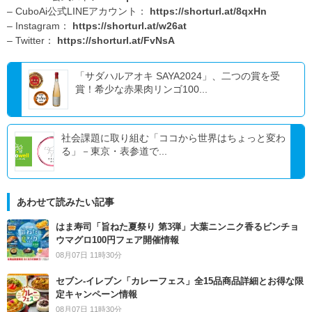
– CuboAi公式LINEアカウント：
https://shorturl.at/8qxHn
– Instagram：
https://shorturl.at/w26at
– Twitter：
https://shorturl.at/FvNsA
「サダハルアオキ SAYA2024」、二つの賞を受
賞！希少な赤果肉リンゴ100...
社会課題に取り組む「ココから世界はちょっと変わ
る」－東京・表参道で...
あわせて読みたい記事
はま寿司「旨ねた夏祭り 第3弾」大葉ニンニク香るビンチョ
ウマグロ100円フェア開催情報
08月07日 11時30分
セブン‐イレブン「カレーフェス」全15品商品詳細とお得な限
定キャンペーン情報
08月07日 11時30分