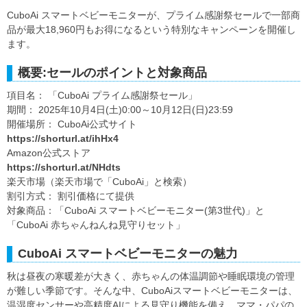
CuboAi スマートベビーモニターが、プライム感謝祭セールで一部商
品が最大18,960円もお得になるという特別なキャンペーンを開催し
ます。
概要:セールのポイントと対象商品
項目名： 「CuboAi プライム感謝祭セール」
期間： 2025年10月4日(土)0:00～10月12日(日)23:59
開催場所： CuboAi公式サイト
https://shorturl.at/ihHx4
Amazon公式ストア
https://shorturl.at/NHdts
楽天市場（楽天市場で「CuboAi」と検索）
割引方式： 割引価格にて提供
対象商品：「CuboAi スマートベビーモニター(第3世代)」と
「CuboAi 赤ちゃんねんね見守りセット」
CuboAi スマートベビーモニターの魅力
秋は昼夜の寒暖差が大きく、赤ちゃんの体温調節や睡眠環境の管理
が難しい季節です。そんな中、CuboAiスマートベビーモニターは、
温湿度センサーや高精度AIによる見守り機能を備え、ママ・パパの