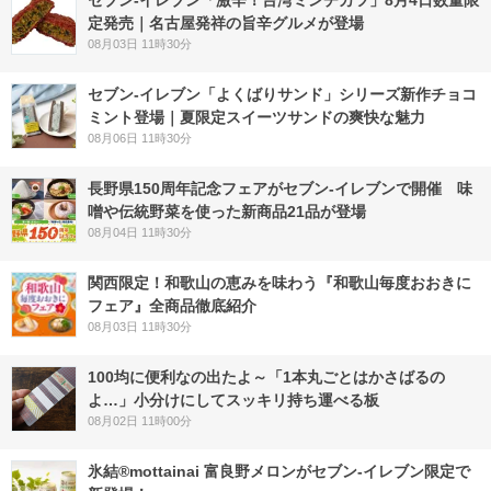
セブン-イレブン「激辛！台湾ミンチカツ」8月4日数量限
定発売｜名古屋発祥の旨辛グルメが登場
08月03日 11時30分
セブン‐イレブン「よくばりサンド」シリーズ新作チョコ
ミント登場｜夏限定スイーツサンドの爽快な魅力
08月06日 11時30分
長野県150周年記念フェアがセブン-イレブンで開催 味
噌や伝統野菜を使った新商品21品が登場
08月04日 11時30分
関西限定！和歌山の恵みを味わう『和歌山毎度おおきに
フェア』全商品徹底紹介
08月03日 11時30分
100均に便利なの出たよ～「1本丸ごとはかさばるの
よ…」小分けにしてスッキリ持ち運べる板
08月02日 11時00分
氷結®mottainai 富良野メロンがセブン‐イレブン限定で