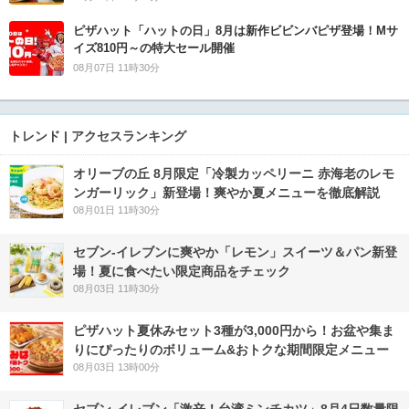
ピザハット「ハットの日」8月は新作ビビンバピザ登場！Mサ
イズ810円～の特大セール開催
08月07日 11時30分
トレンド | アクセスランキング
オリーブの丘 8月限定「冷製カッペリーニ 赤海老のレモ
ンガーリック」新登場！爽やか夏メニューを徹底解説
08月01日 11時30分
セブン‐イレブンに爽やか「レモン」スイーツ＆パン新登
場！夏に食べたい限定商品をチェック
08月03日 11時30分
ピザハット夏休みセット3種が3,000円から！お盆や集ま
りにぴったりのボリューム&おトクな期間限定メニュー
08月03日 13時00分