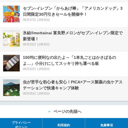
セブン‐イレブン「からあげ棒」「アメリカンドッグ」3
日間限定30円引きセールを開催中！
08月07日 11時30分
氷結®mottainai 富良野メロンがセブン‐イレブン限定で
新登場！
08月03日 11時30分
100均に便利なの出たよ～「1本丸ごとはかさばるの
よ…」小分けにしてスッキリ持ち運べる板
08月02日 11時00分
虫が苦手な初心者も安心！PICA×アース製薬の虫ケアス
テーションで快適キャンプ体験
08月05日 11時30分
ページの先頭へ
プライバシー
利用規約
免責事項
ポリシー