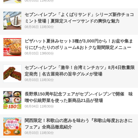
08月03日 11時30分
セブン‐イレブン「よくばりサンド」シリーズ新作チョコ
ミント登場｜夏限定スイーツサンドの爽快な魅力
08月06日 11時30分
ピザハット夏休みセット3種が3,000円から！お盆や集ま
りにぴったりのボリューム&おトクな期間限定メニュー
08月03日 13時00分
セブン-イレブン「激辛！台湾ミンチカツ」8月4日数量限
定発売｜名古屋発祥の旨辛グルメが登場
08月03日 11時30分
長野県150周年記念フェアがセブン-イレブンで開催 味
噌や伝統野菜を使った新商品21品が登場
08月04日 11時30分
関西限定！和歌山の恵みを味わう『和歌山毎度おおきに
フェア』全商品徹底紹介
08月03日 11時30分