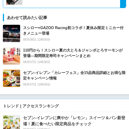
あわせて読みたい記事
スシロー×GAZOO Racing初コラボ！夏休み限定ミニカー付
きメニュー登場
08月08日 11時30分
110円から！スシロー夏の大とろ＆ジャンボとろサーモンが
登場―期間限定寿司キャンペーンまとめ
08月07日 11時30分
セブン‐イレブン「カレーフェス」全15品商品詳細とお得な限
定キャンペーン情報
08月07日 11時30分
トレンド | アクセスランキング
セブン‐イレブンに爽やか「レモン」スイーツ＆パン新登
場！夏に食べたい限定商品をチェック