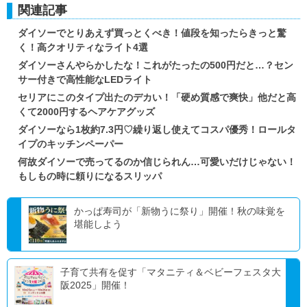
関連記事
ダイソーでとりあえず買っとくべき！値段を知ったらきっと驚
く！高クオリティなライト4選
ダイソーさんやらかしたな！これがたったの500円だと…？セン
サー付きで高性能なLEDライト
セリアにこのタイプ出たのデカい！「硬め質感で爽快」他だと高
くて2000円するヘアケアグッズ
ダイソーなら1枚約7.3円♡繰り返し使えてコスパ優秀！ロールタ
イプのキッチンペーパー
何故ダイソーで売ってるのか信じられん…可愛いだけじゃない！
もしもの時に頼りになるスリッパ
かっぱ寿司が「新物うに祭り」開催！秋の味覚を
堪能しよう
子育て共有を促す「マタニティ＆ベビーフェスタ大
阪2025」開催！