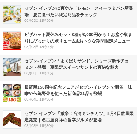
セブン‐イレブンに爽やか「レモン」スイーツ＆パン新登
場！夏に食べたい限定商品をチェック
08月03日 11時30分
ピザハット夏休みセット3種が3,000円から！お盆や集ま
りにぴったりのボリューム&おトクな期間限定メニュー
08月03日 13時00分
セブン‐イレブン「よくばりサンド」シリーズ新作チョコ
ミント登場｜夏限定スイーツサンドの爽快な魅力
08月06日 11時30分
長野県150周年記念フェアがセブン-イレブンで開催 味
噌や伝統野菜を使った新商品21品が登場
08月04日 11時30分
セブン-イレブン「激辛！台湾ミンチカツ」8月4日数量限
定発売｜名古屋発祥の旨辛グルメが登場
08月03日 11時30分