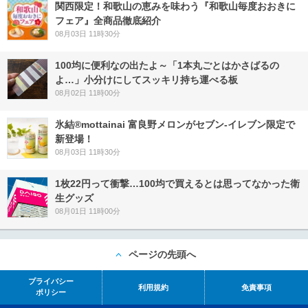
関西限定！和歌山の恵みを味わう『和歌山毎度おおきに
フェア』全商品徹底紹介
08月03日 11時30分
100均に便利なの出たよ～「1本丸ごとはかさばるの
よ…」小分けにしてスッキリ持ち運べる板
08月02日 11時00分
氷結®mottainai 富良野メロンがセブン‐イレブン限定で
新登場！
08月03日 11時30分
1枚22円って衝撃…100均で買えるとは思ってなかった衛
生グッズ
08月01日 11時00分
ページの先頭へ
プライバシー
利用規約
免責事項
ポリシー