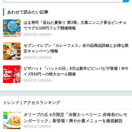
あわせて読みたい記事
はま寿司「旨ねた夏祭り 第3弾」大葉ニンニク香るビンチョ
ウマグロ100円フェア開催情報
08月07日 11時30分
セブン‐イレブン「カレーフェス」全15品商品詳細とお得な限
定キャンペーン情報
08月07日 11時30分
ピザハット「ハットの日」8月は新作ビビンバピザ登場！Mサ
イズ810円～の特大セール開催
08月07日 11時30分
トレンド | アクセスランキング
オリーブの丘 8月限定「冷製カッペリーニ 赤海老のレモ
ンガーリック」新登場！爽やか夏メニューを徹底解説
08月01日 11時30分