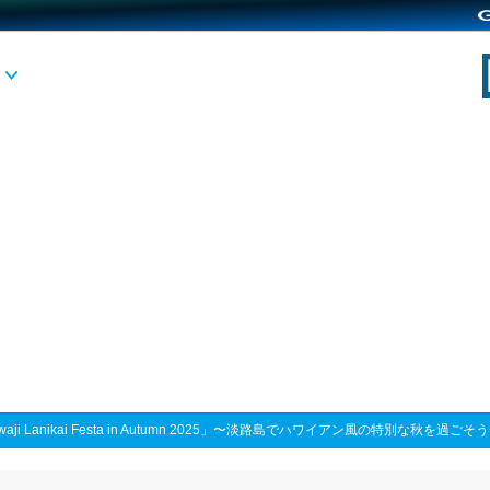
waji Lanikai Festa in Autumn 2025」〜淡路島でハワイアン風の特別な秋を過ごそ