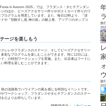
 Festa in Autumn 2025」では、フラダンス・タヒチアンダン
ージのほか、ビーズアクセサリー作りやポストカード作りのワ
プログラムを用意しています。また、毎日12時より、『淡
ドや『別館すし処 神の前』の献上巻、アツアツのポップコ
旅
202
テージを楽しもう
ウクレレやフラダンスのステージ、そしてビーズアクセサリー
多彩なプログラムを楽しむことができます。特に12日には、
カード」の特別ワークショップを実施。また、出店者はフードに
しい料理を楽しむことができます。
ウ
旅
202
umn 2025」は、秋の淡路島でハワイアンの風を感じる特別なイベントです。
事やワークショップ、フラダンスやタヒチアンダンスのステー
場を心よりお待ちしています。
情報提供元：
ぷれにゅー