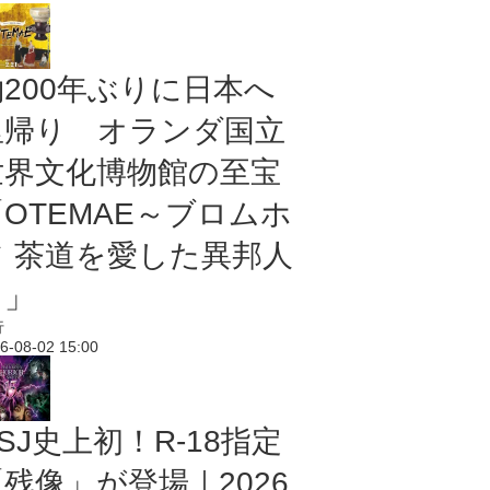
約200年ぶりに日本へ
里帰り オランダ国立
世界文化博物館の至宝
「OTEMAE～ブロムホ
フ 茶道を愛した異邦人
～」
行
6-08-02 15:00
SJ史上初！R-18指定
残像」が登場｜2026