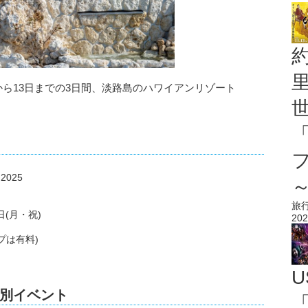
年10月11日から13日までの3日間、淡路島のハワイアンリゾート
す。
 2025
旅
日(月・祝)
202
プは有料)
。
U
別イベント
「