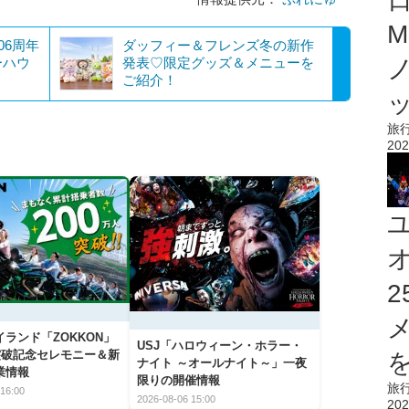
M
06周年
ダッフィー＆フレンズ冬の新作
ーハウ
発表♡限定グッズ＆メニューを
ご紹介！
旅
202
ランド「ZOKKON」
USJ「ハロウィーン・ホラー・
人突破記念セレモニー＆新
を
ナイト ～オールナイト～」一夜
業情報
限りの開催情報
旅
16:00
2026-08-06 15:00
202