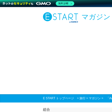
無料診断
マガジン
E START トップページ
>
旅行
>
マガジン
>
「A
総合