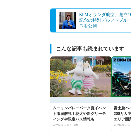
KLMオランダ航空、創立1
記念の特別デルフトブル
スを公開
こんな記事も読まれています
ムーミンバレーパーク夏イベン
富士急ハイ
ト徹底解説！花火や新グリーテ
200万
ィングや限定パス情報も
エリア開
2026-08-06 16:00
2026-08-06 