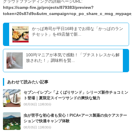
クラウドファンディングの詳細ページURL:
https://camp-fire.jp/projects/879383/preview?
token=20s87d9o&utm_campaign=cp_po_share_c_msg_mypage_
かっぱ寿司が平日16時までお得な「かっぱのラン
チセット」を49店舗で新...
100均マニアが本気で感動！「プチストレスから解
放された！」調味料を賢...
あわせて読みたい記事
セブン‐イレブン「よくばりサンド」シリーズ新作チョコミン
ト登場｜夏限定スイーツサンドの爽快な魅力
08月06日 11時30分
虫が苦手な初心者も安心！PICA×アース製薬の虫ケアステー
ションで快適キャンプ体験
08月05日 11時30分