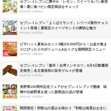
セブン‐イレブンに爽やか「レモン」スイーツ＆パン新登
場！夏に食べたい限定商品をチェック
08月03日 11時30分
セブン‐イレブン「よくばりサンド」シリーズ新作チョコ
ミント登場｜夏限定スイーツサンドの爽快な魅力
08月06日 11時30分
ピザハット夏休みセット3種が3,000円から！お盆や集ま
りにぴったりのボリューム&おトクな期間限定メニュー
08月03日 13時00分
セブン-イレブン「激辛！台湾ミンチカツ」8月4日数量限
定発売｜名古屋発祥の旨辛グルメが登場
08月03日 11時30分
長野県150周年記念フェアがセブン-イレブンで開催 味
噌や伝統野菜を使った新商品21品が登場
08月04日 11時30分
関西限定！和歌山の恵みを味わう『和歌山毎度おおきに