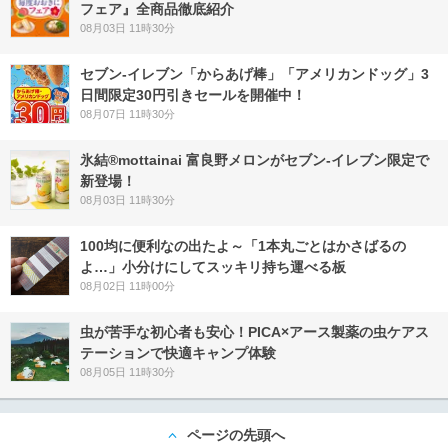
フェア』全商品徹底紹介
08月03日 11時30分
セブン‐イレブン「からあげ棒」「アメリカンドッグ」3
日間限定30円引きセールを開催中！
08月07日 11時30分
氷結®mottainai 富良野メロンがセブン‐イレブン限定で
新登場！
08月03日 11時30分
100均に便利なの出たよ～「1本丸ごとはかさばるの
よ…」小分けにしてスッキリ持ち運べる板
08月02日 11時00分
虫が苦手な初心者も安心！PICA×アース製薬の虫ケアス
テーションで快適キャンプ体験
08月05日 11時30分
ページの先頭へ