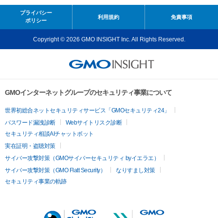
プライバシー
利用規約
免責事項
ポリシー
Copyright © 2026 GMO INSIGHT Inc. All Rights Reserved.
GMOインターネットグループのセキュリティ事業について
世界初総合ネットセキュリティサービス「GMOセキュリティ24」
パスワード漏洩診断
Webサイトリスク診断
セキュリティ相談AIチャットボット
実在証明・盗聴対策
サイバー攻撃対策（GMOサイバーセキュリティ byイエラエ）
サイバー攻撃対策（GMO Flatt Security）
なりすまし対策
セキュリティ事業の軌跡