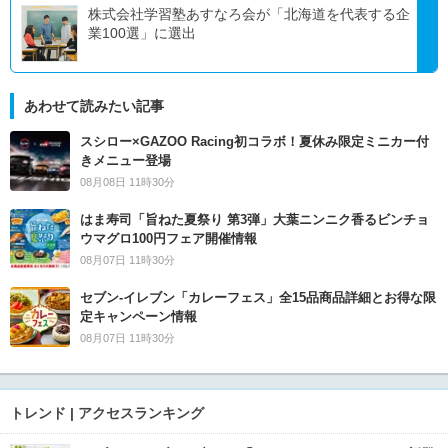
株式会社学習塾あすなろ会が「北海道を代表する企
業100選」に選出
あわせて読みたい記事
スシロー×GAZOO Racing初コラボ！夏休み限定ミニカー付
きメニュー登場
08月08日 11時30分
はま寿司「旨ねた夏祭り 第3弾」大葉ニンニク香るビンチョ
ウマグロ100円フェア開催情報
08月07日 11時30分
セブン‐イレブン「カレーフェス」全15品商品詳細とお得な限
定キャンペーン情報
08月07日 11時30分
トレンド | アクセスランキング