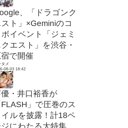
oogle、「ドラゴンク
スト」×Geminiのコ
ラボイベント「ジェミ
ニクエスト」を渋谷・
原宿で開催
ンタメ
6-08-03 18:42
声優・井口裕香が
「FLASH」で圧巻のス
タイルを披露！計18ペ
ージにわたる大特集