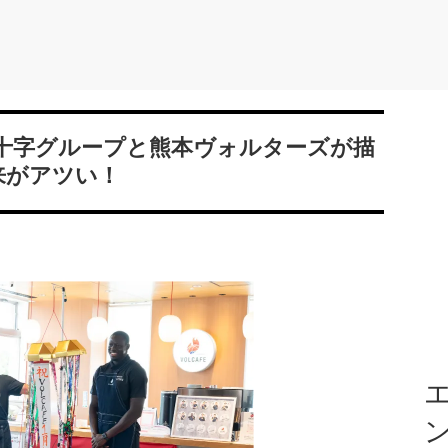
桜十字グループと熊本ヴォルターズが描
来がアツい！
エ