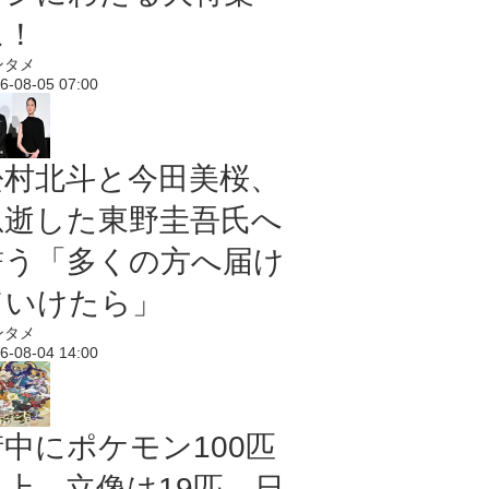
に！
ンタメ
6-08-05 07:00
松村北斗と今田美桜、
急逝した東野圭吾氏へ
誓う「多くの方へ届け
ていけたら」
ンタメ
6-08-04 14:00
街中にポケモン100匹
以上、立像は19匹 日