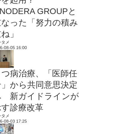
NODERA GROUPと
重なった「努力の積み
重ね」
ンタメ
6-08-05 16:00
うつ病治療、「医師任
せ」から共同意思決定
へ 新ガイドラインが
示す診療改革
ンタメ
6-08-03 17:25