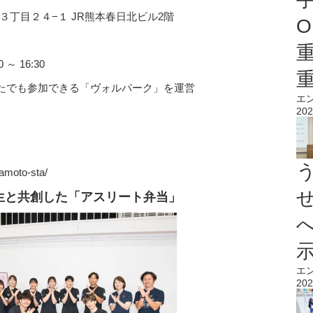
日３丁目２４−１ JR熊本春日北ビル2階
O
～ 16:30
たでも参加できる「ヴォルパーク」を運営
エ
202
mamoto-sta/
生と共創した「アスリート弁当」
エ
202