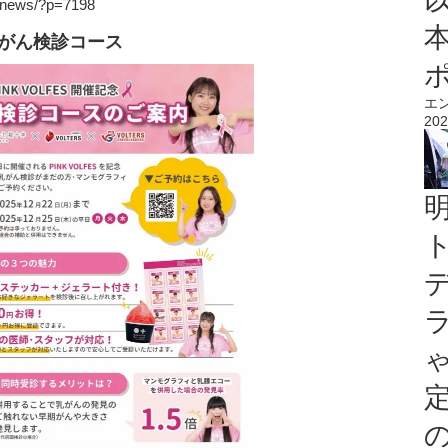
/news/?p=7198
】乳がん検診コース
エ
202