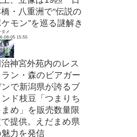
本橋・八重洲で“伝説の
ポケモン”を巡る謎解き
ンタメ
6-08-05 15:55
明治神宮外苑内のレス
トラン・森のビアガー
デンで新潟県が誇るブ
ランド枝豆「つまりち
ゃまめ」を販売数量限
定で提供。えだまめ県
の魅力を発信