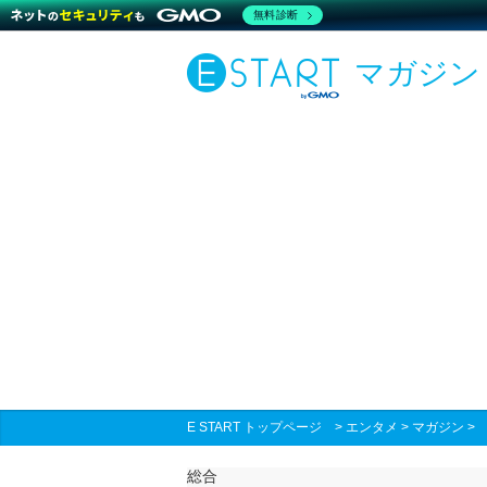
無料診断
マガジン
E START トップページ
>
エンタメ
>
マガジン
総合