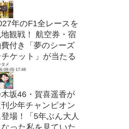
027年のF1全レースを
現地観戦！ 航空券・宿
泊費付き「夢のシーズ
ンチケット」が当たる
ンタメ
6-08-05 17:48
乃木坂46・賀喜遥香が
週刊少年チャンピオン
に登場！「5年ぶん大人
になった私を見ていた