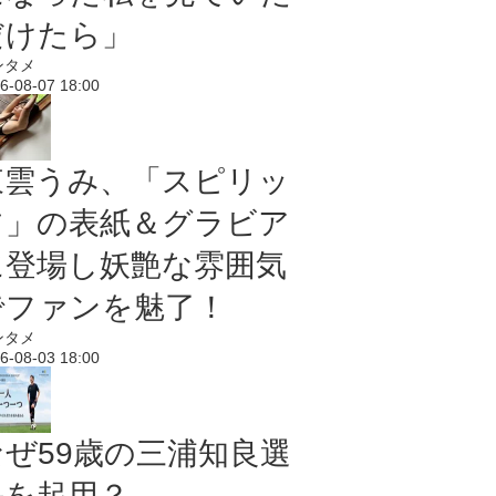
だけたら」
ンタメ
6-08-07 18:00
東雲うみ、「スピリッ
ツ」の表紙＆グラビア
に登場し妖艶な雰囲気
でファンを魅了！
ンタメ
6-08-03 18:00
なぜ59歳の三浦知良選
手を起用？