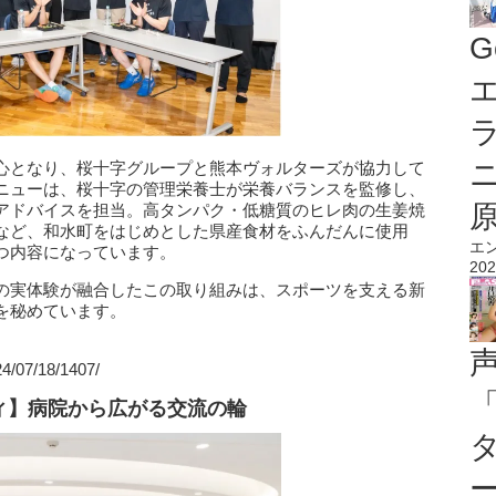
G
エ
心となり、桜十字グループと熊本ヴォルターズが協力して
ニューは、桜十字の管理栄養士が栄養バランスを監修し、
アドバイスを担当。高タンパク・低糖質のヒレ肉の生姜焼
など、和水町をはじめとした県産食材をふんだんに使用
エ
つ内容になっています。
202
の実体験が融合したこの取り組みは、スポーツを支える新
を秘めています。
4/07/18/1407/
ィ】病院から広がる交流の輪