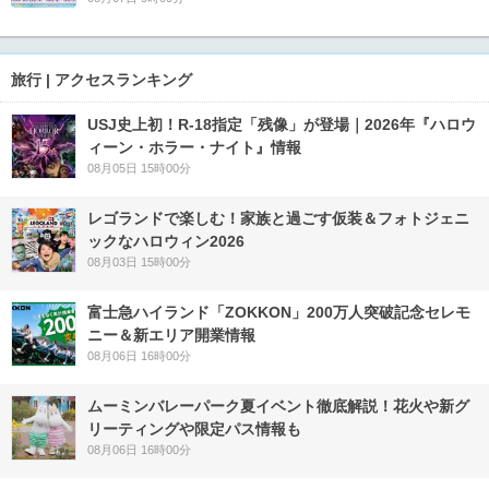
旅行 | アクセスランキング
USJ史上初！R-18指定「残像」が登場｜2026年『ハロウ
ィーン・ホラー・ナイト』情報
08月05日 15時00分
レゴランドで楽しむ！家族と過ごす仮装＆フォトジェニ
ックなハロウィン2026
08月03日 15時00分
富士急ハイランド「ZOKKON」200万人突破記念セレモ
ニー＆新エリア開業情報
08月06日 16時00分
ムーミンバレーパーク夏イベント徹底解説！花火や新グ
リーティングや限定パス情報も
08月06日 16時00分