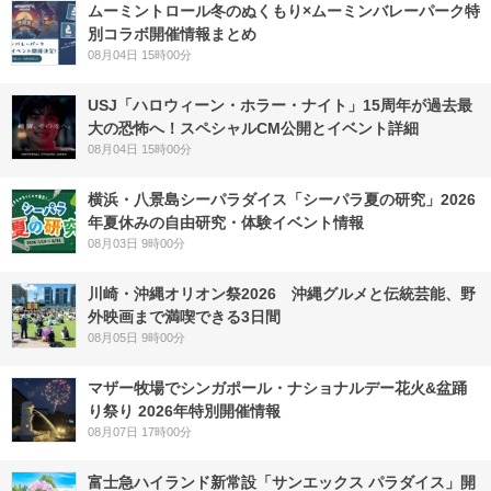
ムーミントロール冬のぬくもり×ムーミンバレーパーク特
別コラボ開催情報まとめ
08月04日 15時00分
USJ「ハロウィーン・ホラー・ナイト」15周年が過去最
大の恐怖へ！スペシャルCM公開とイベント詳細
08月04日 15時00分
横浜・八景島シーパラダイス「シーパラ夏の研究」2026
年夏休みの自由研究・体験イベント情報
08月03日 9時00分
川崎・沖縄オリオン祭2026 沖縄グルメと伝統芸能、野
外映画まで満喫できる3日間
08月05日 9時00分
マザー牧場でシンガポール・ナショナルデー花火&盆踊
り祭り 2026年特別開催情報
08月07日 17時00分
富士急ハイランド新常設「サンエックス パラダイス」開