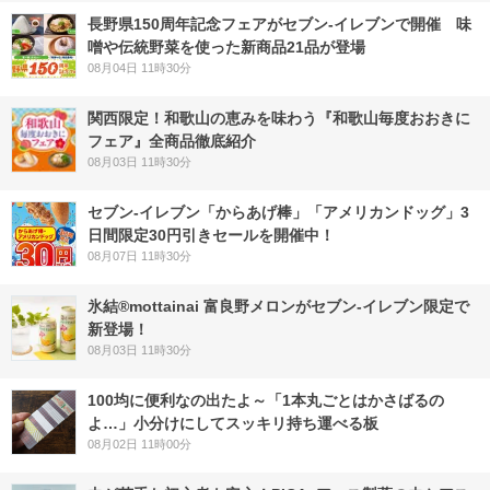
長野県150周年記念フェアがセブン-イレブンで開催 味
噌や伝統野菜を使った新商品21品が登場
08月04日 11時30分
関西限定！和歌山の恵みを味わう『和歌山毎度おおきに
フェア』全商品徹底紹介
08月03日 11時30分
セブン‐イレブン「からあげ棒」「アメリカンドッグ」3
日間限定30円引きセールを開催中！
08月07日 11時30分
氷結®mottainai 富良野メロンがセブン‐イレブン限定で
新登場！
08月03日 11時30分
100均に便利なの出たよ～「1本丸ごとはかさばるの
よ…」小分けにしてスッキリ持ち運べる板
08月02日 11時00分