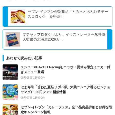
セブン-イレブンが新商品「とろっとあふれるチー
ズコロッケ」を発売！
マテックプロダクツより、イラストレーター永井博
氏監修の北海道2026カ...
あわせて読みたい記事
スシロー×GAZOO Racing初コラボ！夏休み限定ミニカー付
きメニュー登場
08月08日 11時30分
はま寿司「旨ねた夏祭り 第3弾」大葉ニンニク香るビンチョ
ウマグロ100円フェア開催情報
08月07日 11時30分
セブン‐イレブン「カレーフェス」全15品商品詳細とお得な限
定キャンペーン情報