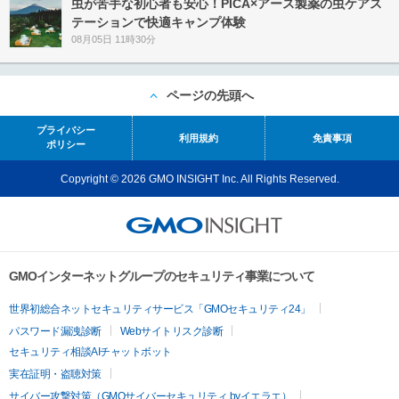
虫が苦手な初心者も安心！PICA×アース製薬の虫ケアス
テーションで快適キャンプ体験
08月05日 11時30分
ページの先頭へ
プライバシー
利用規約
免責事項
ポリシー
Copyright © 2026 GMO INSIGHT Inc. All Rights Reserved.
GMOインターネットグループのセキュリティ事業について
世界初総合ネットセキュリティサービス「GMOセキュリティ24」
パスワード漏洩診断
Webサイトリスク診断
セキュリティ相談AIチャットボット
実在証明・盗聴対策
サイバー攻撃対策（GMOサイバーセキュリティ byイエラエ）