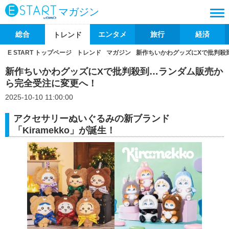
マガジン
総合
エンタメ
旅行
経済
トレンド
E START トップページ
トレンド
マガジン
新作ちいかわグッズにXで批判殺
新作ちいかわグッズにXで批判殺到…ランダム販売か
ら完全受注に変更へ！
2025-10-10 11:00:00
アクセサリーぬいぐるみの新ブランド
「Kiramekko」が誕生！