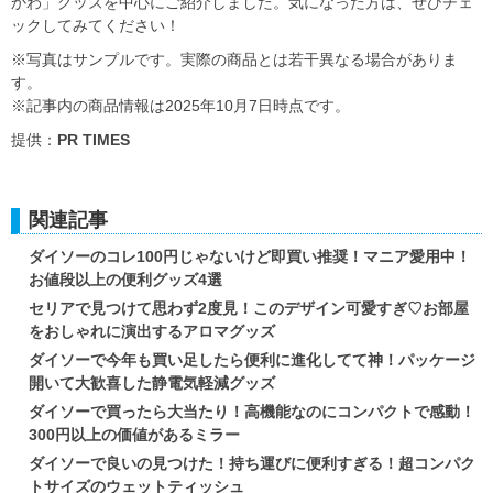
かわ」グッズを中心にご紹介しました。気になった方は、ぜひチェ
ックしてみてください！
※写真はサンプルです。実際の商品とは若干異なる場合がありま
す。
※記事内の商品情報は2025年10月7日時点です。
提供：
PR TIMES
関連記事
ダイソーのコレ100円じゃないけど即買い推奨！マニア愛用中！
お値段以上の便利グッズ4選
セリアで見つけて思わず2度見！このデザイン可愛すぎ♡お部屋
をおしゃれに演出するアロマグッズ
ダイソーで今年も買い足したら便利に進化してて神！パッケージ
開いて大歓喜した静電気軽減グッズ
ダイソーで買ったら大当たり！高機能なのにコンパクトで感動！
300円以上の価値があるミラー
ダイソーで良いの見つけた！持ち運びに便利すぎる！超コンパク
トサイズのウェットティッシュ