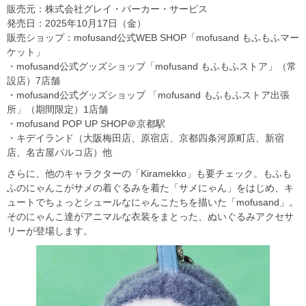
販売元：株式会社グレイ・パーカー・サービス
発売日：2025年10月17日（金）
販売ショップ：mofusand公式WEB SHOP「mofusand もふもふマー
ケット」
・mofusand公式グッズショップ「mofusand もふもふストア」（常
設店）7店舗
・mofusand公式グッズショップ 「mofusand もふもふストア出張
所」（期間限定）1店舗
・mofusand POP UP SHOP＠京都駅
・キデイランド（大阪梅田店、原宿店、京都四条河原町店、新宿
店、名古屋パルコ店）他
さらに、他のキャラクターの「Kiramekko」も要チェック。もふも
ふのにゃんこがサメの着ぐるみを着た「サメにゃん」をはじめ、キ
ュートでちょっとシュールなにゃんこたちを描いた「mofusand」。
そのにゃんこ達がアニマルな衣装をまとった、ぬいぐるみアクセサ
リーが登場します。