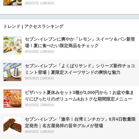
08月07日 11時30分
トレンド | アクセスランキング
セブン‐イレブンに爽やか「レモン」スイーツ＆パン新登
場！夏に食べたい限定商品をチェック
08月03日 11時30分
セブン‐イレブン「よくばりサンド」シリーズ新作チョコ
ミント登場｜夏限定スイーツサンドの爽快な魅力
08月06日 11時30分
ピザハット夏休みセット3種が3,000円から！お盆や集ま
りにぴったりのボリューム&おトクな期間限定メニュー
08月03日 13時00分
セブン-イレブン「激辛！台湾ミンチカツ」8月4日数量限
定発売｜名古屋発祥の旨辛グルメが登場
08月03日 11時30分