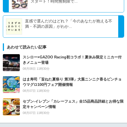
スタート！時間無制限で...
直感で選んだのはどれ？「今のあなたが抱える不
満・不調の原因」がわか...
あわせて読みたい記事
スシロー×GAZOO Racing初コラボ！夏休み限定ミニカー付
きメニュー登場
08月08日 11時30分
はま寿司「旨ねた夏祭り 第3弾」大葉ニンニク香るビンチョ
ウマグロ100円フェア開催情報
08月07日 11時30分
セブン‐イレブン「カレーフェス」全15品商品詳細とお得な限
定キャンペーン情報
08月07日 11時30分