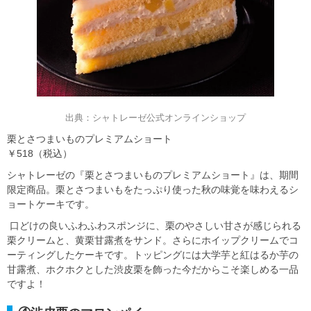
出典：シャトレーゼ公式オンラインショップ
栗とさつまいものプレミアムショート
￥518（税込）
シャトレーゼの『栗とさつまいものプレミアムショート』は、期間
限定商品。栗とさつまいもをたっぷり使った秋の味覚を味わえるシ
ョートケーキです。
口どけの良いふわふわスポンジに、栗のやさしい甘さが感じられる
栗クリームと、黄栗甘露煮をサンド。さらにホイップクリームでコ
ーティングしたケーキです。トッピングには大学芋と紅はるか芋の
甘露煮、ホクホクとした渋皮栗を飾った今だからこそ楽しめる一品
ですよ！