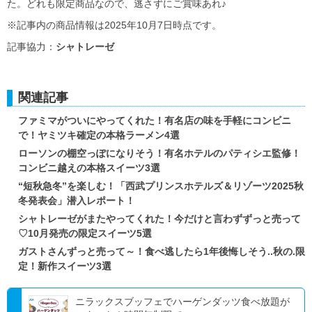
た。どれも限定商品なので、逃さずにご賞味あれ♪
※記事内の商品情報は2025年10月7日時点です。
記事協力：
シャトレーゼ
関連記事
ファミマがついにやってくれた！有名店の味を手軽にコンビニ
で！ヤミツキ確定の本格ラーメン4選
ローソンの棚空っぽになりそう！有名ホテルのパティシエ監修！
コンビニ越えの本格スイーツ3選
“短秋急冬”を楽しむ！「西武プリンスホテルズ＆リゾーツ2025秋
冬発表会」潜入レポート！
シャトレーゼがまたやってくれた！今だけと言わずずっと売って
♡10月発売の限定スイーツ5選
ガストさんずっと売って～！食べ逃したら1年後悔しそう..秋の.限
定！新作スイーツ3選
ニラックスブッフェでハーゲンダッツ食べ放題が