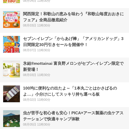
08月04日 11時30分
関西限定！和歌山の恵みを味わう『和歌山毎度おおきに
フェア』全商品徹底紹介
08月03日 11時30分
セブン‐イレブン「からあげ棒」「アメリカンドッグ」3
日間限定30円引きセールを開催中！
08月07日 11時30分
氷結®mottainai 富良野メロンがセブン‐イレブン限定で
新登場！
08月03日 11時30分
100均に便利なの出たよ～「1本丸ごとはかさばるの
よ…」小分けにしてスッキリ持ち運べる板
08月02日 11時00分
虫が苦手な初心者も安心！PICA×アース製薬の虫ケアス
テーションで快適キャンプ体験
08月05日 11時30分