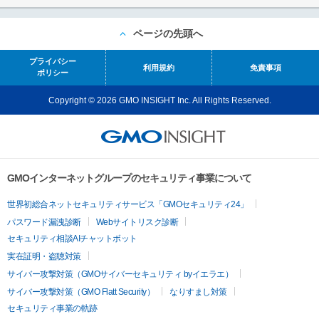
ページの先頭へ
プライバシー
利用規約
免責事項
ポリシー
Copyright © 2026 GMO INSIGHT Inc. All Rights Reserved.
GMOインターネットグループのセキュリティ事業について
世界初総合ネットセキュリティサービス「GMOセキュリティ24」
パスワード漏洩診断
Webサイトリスク診断
セキュリティ相談AIチャットボット
実在証明・盗聴対策
サイバー攻撃対策（GMOサイバーセキュリティ byイエラエ）
サイバー攻撃対策（GMO Flatt Security）
なりすまし対策
セキュリティ事業の軌跡