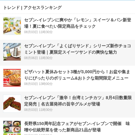
トレンド | アクセスランキング
セブン‐イレブンに爽やか「レモン」スイーツ＆パン新登
場！夏に食べたい限定商品をチェック
08月03日 11時30分
セブン‐イレブン「よくばりサンド」シリーズ新作チョコ
ミント登場｜夏限定スイーツサンドの爽快な魅力
08月06日 11時30分
ピザハット夏休みセット3種が3,000円から！お盆や集ま
りにぴったりのボリューム&おトクな期間限定メニュー
08月03日 13時00分
セブン-イレブン「激辛！台湾ミンチカツ」8月4日数量限
定発売｜名古屋発祥の旨辛グルメが登場
08月03日 11時30分
長野県150周年記念フェアがセブン-イレブンで開催 味
噌や伝統野菜を使った新商品21品が登場