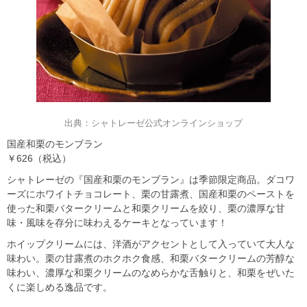
出典：シャトレーゼ公式オンラインショップ
国産和栗のモンブラン
￥626（税込）
シャトレーゼの『国産和栗のモンブラン』は季節限定商品。ダコワ
ーズにホワイトチョコレート、栗の甘露煮、国産和栗のペーストを
使った和栗バタークリームと和栗クリームを絞り、栗の濃厚な甘
味・風味を存分に味わえるケーキとなっています！
ホイップクリームには、洋酒がアクセントとして入っていて大人な
味わい。栗の甘露煮のホクホク食感、和栗バタークリームの芳醇な
味わい、濃厚な和栗クリームのなめらかな舌触りと、和栗をぜいた
くに楽しめる逸品です。