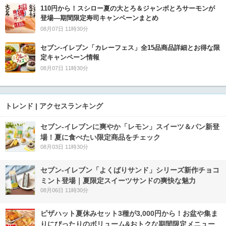
110円から！スシロー夏の大とろ＆ジャンボとろサーモンが
登場―期間限定寿司キャンペーンまとめ
08月07日 11時30分
セブン‐イレブン「カレーフェス」全15品商品詳細とお得な限
定キャンペーン情報
08月07日 11時30分
トレンド | アクセスランキング
セブン‐イレブンに爽やか「レモン」スイーツ＆パン新登
場！夏に食べたい限定商品をチェック
08月03日 11時30分
セブン‐イレブン「よくばりサンド」シリーズ新作チョコ
ミント登場｜夏限定スイーツサンドの爽快な魅力
08月06日 11時30分
ピザハット夏休みセット3種が3,000円から！お盆や集ま
りにぴったりのボリューム&おトクな期間限定メニュー