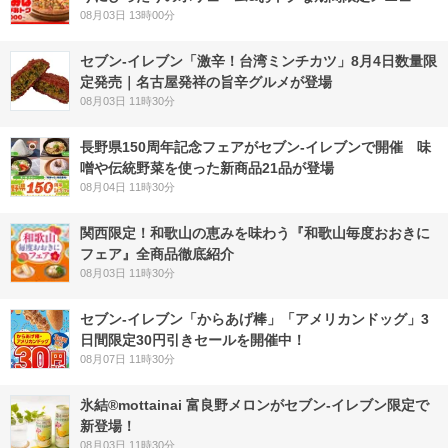
08月03日 13時00分
セブン-イレブン「激辛！台湾ミンチカツ」8月4日数量限
定発売｜名古屋発祥の旨辛グルメが登場
08月03日 11時30分
長野県150周年記念フェアがセブン-イレブンで開催 味
噌や伝統野菜を使った新商品21品が登場
08月04日 11時30分
関西限定！和歌山の恵みを味わう『和歌山毎度おおきに
フェア』全商品徹底紹介
08月03日 11時30分
セブン‐イレブン「からあげ棒」「アメリカンドッグ」3
日間限定30円引きセールを開催中！
08月07日 11時30分
氷結®mottainai 富良野メロンがセブン‐イレブン限定で
新登場！
08月03日 11時30分