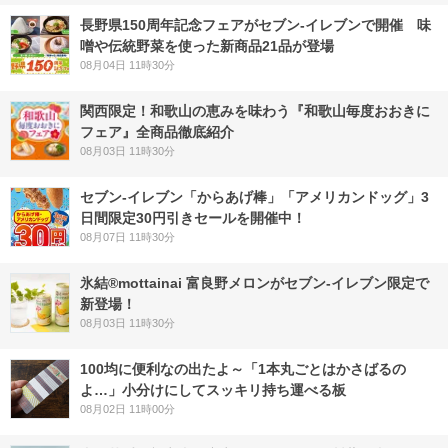
長野県150周年記念フェアがセブン-イレブンで開催 味
噌や伝統野菜を使った新商品21品が登場
08月04日 11時30分
関西限定！和歌山の恵みを味わう『和歌山毎度おおきに
フェア』全商品徹底紹介
08月03日 11時30分
セブン‐イレブン「からあげ棒」「アメリカンドッグ」3
日間限定30円引きセールを開催中！
08月07日 11時30分
氷結®mottainai 富良野メロンがセブン‐イレブン限定で
新登場！
08月03日 11時30分
100均に便利なの出たよ～「1本丸ごとはかさばるの
よ…」小分けにしてスッキリ持ち運べる板
08月02日 11時00分