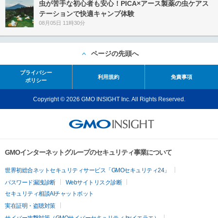
虫が苦手な初心者も安心！PICA×アース製薬の虫ケアス
テーションで快適キャンプ体験
08月05日 11時30分
ページの先頭へ
プライバシー
利用規約
免責事項
ポリシー
Copyright © 2026 GMO INSIGHT Inc. All Rights Reserved.
GMOインターネットグループのセキュリティ事業について
世界初総合ネットセキュリティサービス「GMOセキュリティ24」
パスワード漏洩診断
Webサイトリスク診断
セキュリティ相談AIチャットボット
実在証明・盗聴対策