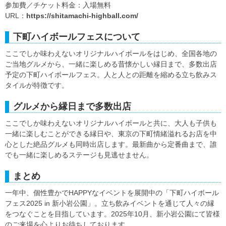
参加費／チケット料金：入場無料
URL：
https://shitamachi-highball.com/
下町ハイボールフェスについて
ここでしか味わえないオリジナルハイボールをはじめ、全国各地の
ご当地グルメから、一緒に楽しめる昔懐かしい縁日まで、多数出店
予定の下町ハイボールフェス。人と人との距離を縮める立ち飲みス
タイルが特徴です。
グルメから縁日まで多数出店
ここでしか味わえないオリジナルハイボールと共に、大人も子供も
一緒に楽しむことができる縁日や、東京の下町情緒溢れるお店を中
心とした絶品グルメも同時出店します。最新曲から定番曲まで、誰
でも一緒に楽しめるステージも見逃せません。
まとめ
一年中、個性豊かでHAPPYなイベントを展開中の「下町ハイボール
フェス2025 in 新小岩公園」。立ち飲みイベントを通じて人々の縁
をつなぐことを目指しています。2025年10月、新小岩公園にて皆様
のご来場を心よりお待ちしております。