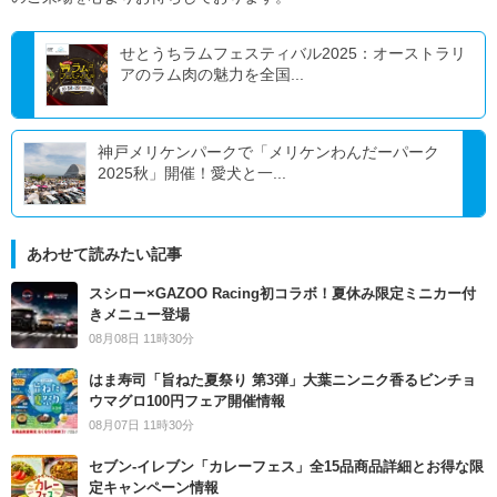
せとうちラムフェスティバル2025：オーストラリ
アのラム肉の魅力を全国...
神戸メリケンパークで「メリケンわんだーパーク
2025秋」開催！愛犬と一...
あわせて読みたい記事
スシロー×GAZOO Racing初コラボ！夏休み限定ミニカー付
きメニュー登場
08月08日 11時30分
はま寿司「旨ねた夏祭り 第3弾」大葉ニンニク香るビンチョ
ウマグロ100円フェア開催情報
08月07日 11時30分
セブン‐イレブン「カレーフェス」全15品商品詳細とお得な限
定キャンペーン情報