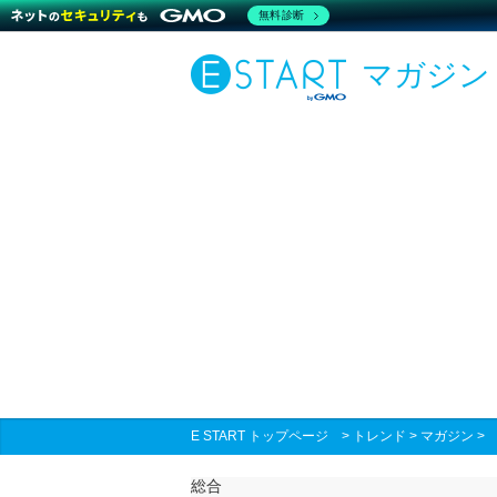
無料診断
マガジン
E START トップページ
>
トレンド
>
マガジン
総合