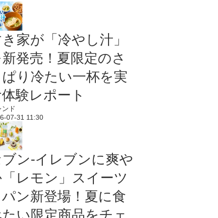
すき家が「冷やし汁」
を新発売！夏限定のさ
っぱり冷たい一杯を実
食体験レポート
レンド
6-07-31 11:30
セブン‐イレブンに爽や
か「レモン」スイーツ
＆パン新登場！夏に食
べたい限定商品をチェ