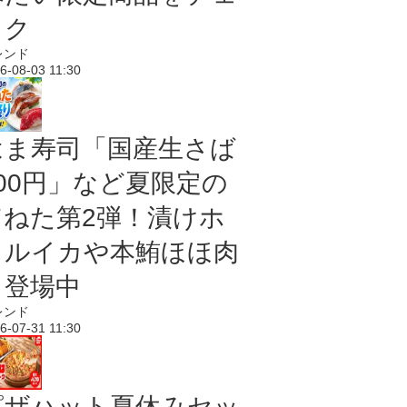
ック
レンド
6-08-03 11:30
はま寿司「国産生さば
100円」など夏限定の
旨ねた第2弾！漬けホ
タルイカや本鮪ほほ肉
も登場中
レンド
6-07-31 11:30
ピザハット夏休みセッ