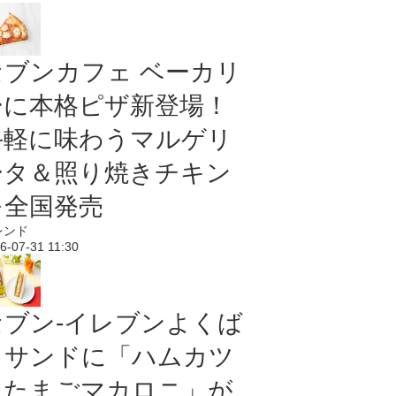
セブンカフェ ベーカリ
ーに本格ピザ新登場！
手軽に味わうマルゲリ
ータ＆照り焼きチキン
を全国発売
レンド
6-07-31 11:30
セブン‐イレブンよくば
りサンドに「ハムカツ
＆たまごマカロニ」が