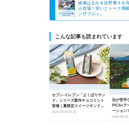
綾瀬はるか＆佐野勇斗＆
人登場！笑いとトーク満
ンザブロッ...
こんな記事も読まれています
セブン‐イレブン「よくばりサン
虫が苦手
ド」シリーズ新作チョコミント
PICA×
登場｜夏限定スイーツサンドの
ーション
爽快な魅力
2026-08-06 11:30
2026-08-05 