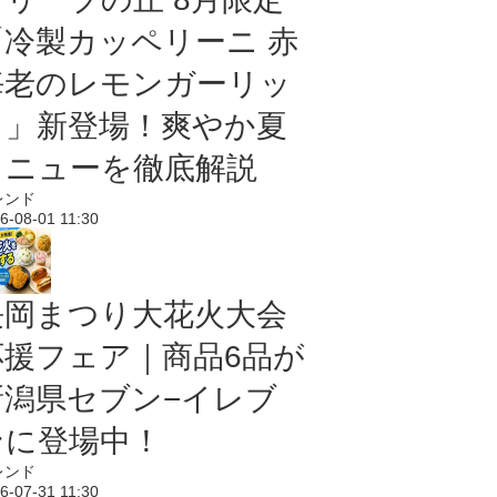
「冷製カッペリーニ 赤
海老のレモンガーリッ
ク」新登場！爽やか夏
メニューを徹底解説
レンド
6-08-01 11:30
長岡まつり大花火大会
応援フェア｜商品6品が
新潟県セブン−イレブ
ンに登場中！
レンド
6-07-31 11:30