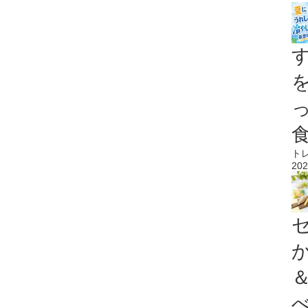
ト
202