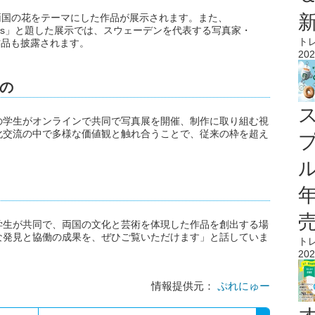
」で、両国の花をテーマにした作品が展示されます。また、
orkshop results」と題した展示では、スウェーデンを代表する写真家・
ト
成果作品も披露されます。
202
の
の学生がオンラインで共同で写真展を開催、制作に取り組む視
化交流の中で多様な価値観と触れ合うことで、従来の枠を超え
ル
学生が共同で、両国の文化と芸術を体現した作品を創出する場
な発見と協働の成果を、ぜひご覧いただけます」と話していま
ト
202
情報提供元：
ぷれにゅー