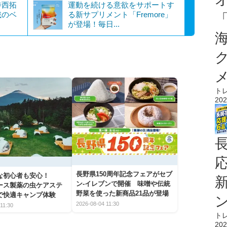
寺西拓
運動を続ける意欲をサポートす
載のベ
る新サプリメント「Fremore」
が登場！毎日...
ト
202
長野県150周年記念フェアがセブ
な初心者も安心！
ン-イレブンで開催 味噌や伝統
アース製薬の虫ケアステ
野菜を使った新商品21品が登場
で快適キャンプ体験
2026-08-04 11:30
11:30
ト
202