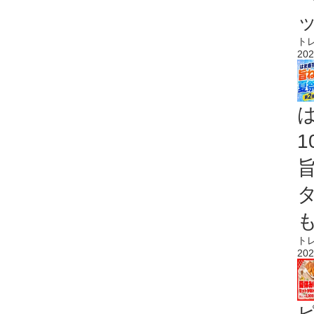
ト
202
ト
202